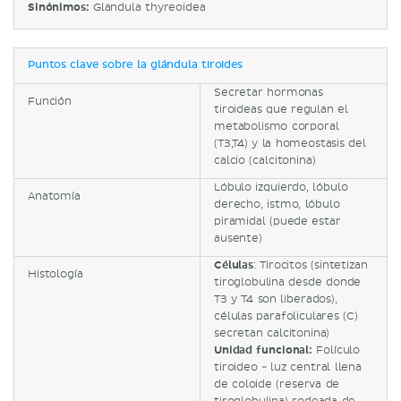
Sinónimos:
Glandula thyreoidea
Puntos clave sobre la glándula tiroides
Secretar hormonas
Función
tiroideas que regulan el
metabolismo corporal
(T3,T4) y la homeostasis del
calcio (calcitonina)
Lóbulo izquierdo, lóbulo
Anatomía
derecho, istmo, lóbulo
piramidal (puede estar
ausente)
Células
: Tirocitos (sintetizan
Histología
tiroglobulina desde donde
T3 y T4 son liberados),
células parafoliculares (C)
secretan calcitonina)
Unidad funcional:
Folículo
tiroideo - luz central llena
de coloide (reserva de