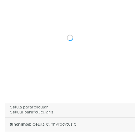
Célula parafolicular
Cellula parafollicularis
Sinónimos:
Célula C, Thyrocytus C