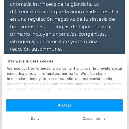
anomalía intrínseca de la glándula. La
diferencia está en que la anormalidad resulta
en una regulación negativa de la síntesis de
hormonas. Las etiologías de hipotiroidismo
primario incluyen anomalías congénitas,
iatrogenia, deficiencia de yodo o una
reacción autoinmune.
This website uses cookies
La forma autoinmune de hipotiroidismo es
We use cookies to personalise content and ads, to provide social
conocida como tiroiditis de Hashimoto. En
media features and to analyse our traffic. We also share
esta condición, los CD4 + (diferenciación de
information about your use of our site with our social media,
advertising and analytics partners who may combine it with other
conglomerados 4, células auxiliadoras) y CD8
information that you’ve provided to them or that they’ve collected
+ (células citotóxicas)
linfocitos
T
from your use of their services.
desenvuelven sensibilidad a los antígenos
Allow all
tiroideos. El resultado es agresión citotóxica
a la unidad funcional de la glándula.
Deny
Customize
Usualmente, el paciente presenta una