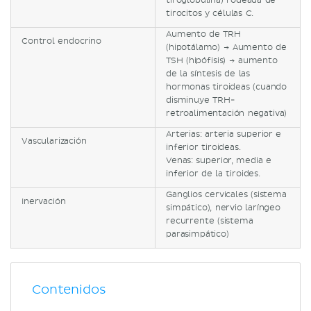
tiroglobulina) rodeada de
tirocitos y células C.
Aumento de TRH
Control endocrino
(hipotálamo) → Aumento de
TSH (hipófisis) → aumento
de la síntesis de las
hormonas tiroideas (cuando
disminuye TRH-
retroalimentación negativa)
Arterias: arteria superior e
Vascularización
inferior tiroideas.
Venas: superior, media e
inferior de la tiroides.
Ganglios cervicales (sistema
Inervación
simpático), nervio laríngeo
recurrente (sistema
parasimpático)
Contenidos