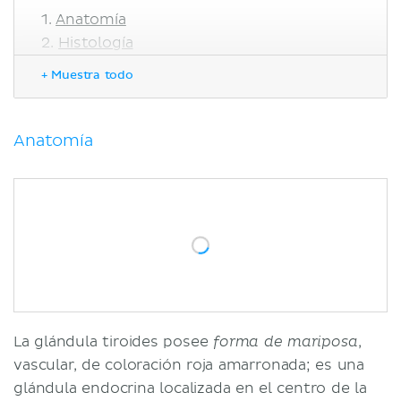
Anatomía
Histología
Síntesis de las hormonas tiroideas
+ Muestra todo
Vascularización e inervación
Arterias
Drenaje venoso
Anatomía
Inervación
Drenaje linfático
Consideraciones clínicas
Bibliografía
La glándula tiroides posee
,
forma de mariposa
vascular, de coloración roja amarronada; es una
glándula endocrina localizada en el centro de la