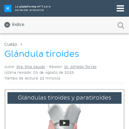
Elige tu herramienta de estudio favorita
La
plataforma nº 1
para
aprender anatomía
Videos
Cuestionarios
Ambos
Índice
Cuello
Glándula tiroides
Autor:
Dra. Rita Azucas
•
Revisor:
Dr. Alfredo Torres
Última revisión: 03 de Agosto de 2023
Tiempo de lectura: 22 minutos