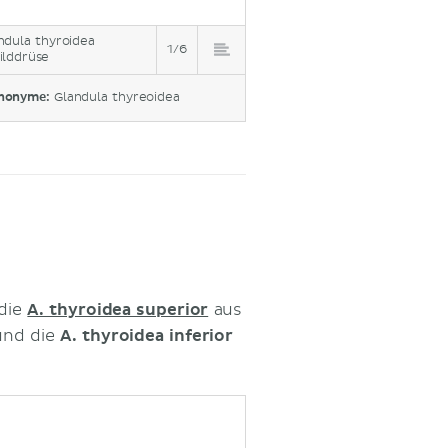
ndula thyroidea
1/6
ilddrüse
nonyme:
Glandula thyreoidea
 die
A. thyroidea superior
aus
und die
A. thyroidea inferior