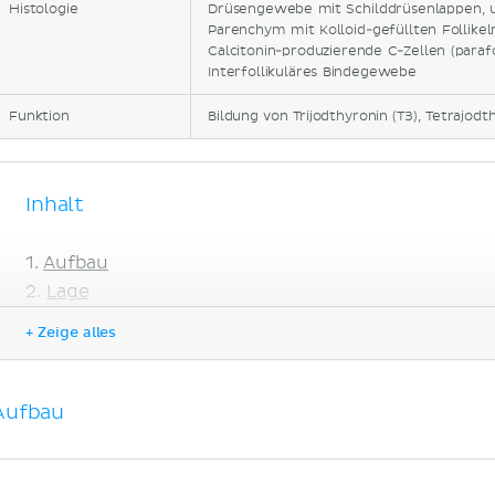
Histologie
Drüsengewebe mit Schilddrüsenlappen, u
Parenchym mit Kolloid-gefüllten Follikel
Calcitonin-produzierende C-Zellen (parafo
Interfollikuläres Bindegewebe
Funktion
Bildung von Trijodthyronin (T3), Tetrajodth
Inhalt
Aufbau
Lage
Versorgung
+ Zeige alles
Arterien
Venen
Lymphabfluss
Aufbau
Innervation
Histologie
Embryologie