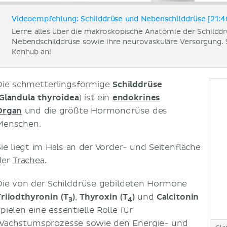
Videoempfehlung: Schilddrüse und Nebenschilddrüse [21:4
Lerne alles über die makroskopische Anatomie der Schilddr
Nebendschilddrüse sowie ihre neurovaskuläre Versorgung. S
Kenhub an!
Die schmetterlingsförmige
Schilddrüse
Glandula thyroidea
) ist ein
endokrines
Organ
und die größte Hormondrüse des
Menschen.
Sie liegt im Hals an der Vorder- und Seitenfläche
der
Trachea
.
Die von der Schilddrüse gebildeten Hormone
Triiodthyronin (T
)
,
Thyroxin (T
)
und
Calcitonin
3
4
pielen eine essentielle Rolle für
Wachstumsprozesse sowie den Energie- und