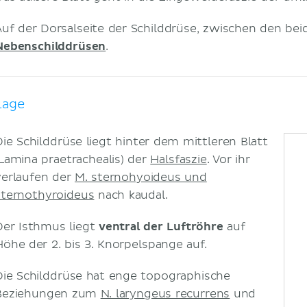
Auf der Dorsalseite der Schilddrüse, zwischen den beid
Nebenschilddrüsen
.
Lage
Die Schilddrüse liegt hinter dem mittleren Blatt
(Lamina praetrachealis) der
Halsfaszie
. Vor ihr
verlaufen der
M. sternohyoideus und
sternothyroideus
nach kaudal.
Der Isthmus liegt
ventral der Luftröhre
auf
Höhe der 2. bis 3. Knorpelspange auf.
Die Schilddrüse hat enge topographische
Beziehungen zum
N. laryngeus recurrens
und