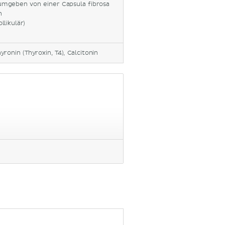
mgeben von einer Capsula fibrosa
n
llikulär)
yronin (Thyroxin, T4), Calcitonin