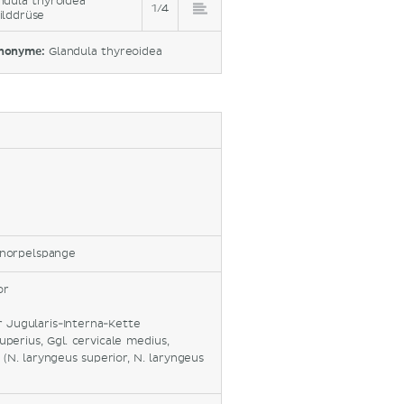
ndula thyroidea
1/4
ilddrüse
nonyme:
Glandula thyreoidea
Knorpelspange
or
r Jugularis-Interna-Kette
uperius, Ggl. cervicale medius,
(N. laryngeus superior, N. laryngeus