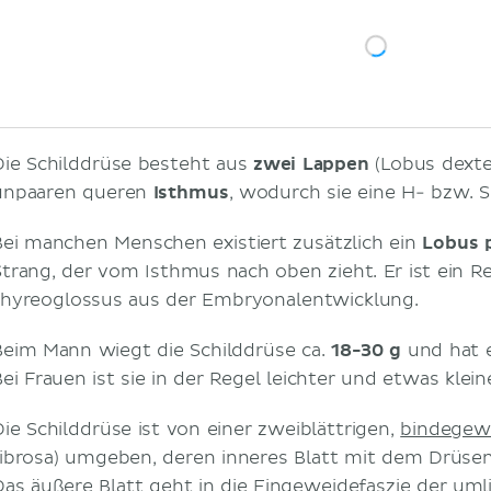
Funktion
T3 (Trijodthyronin) und T4 (Thyroxin)
Hypothalamus-Hypophysen-Schilddrüsen
Calcitonin
Klinik
Die Schilddrüse besteht aus
zwei Lappen
(Lobus dexte
Hypo- und Hyperthyreose
unpaaren queren
Isthmus
, wodurch sie eine H- bzw. 
Morbus Basedow
Literaturquellen
Bei manchen Menschen existiert zusätzlich ein
Lobus 
Strang, der vom Isthmus nach oben zieht. Er ist ein R
thyreoglossus aus der Embryonalentwicklung.
Beim Mann wiegt die Schilddrüse ca.
18-30 g
und hat 
Bei Frauen ist sie in der Regel leichter und etwas klein
Die Schilddrüse ist von einer zweiblättrigen,
bindegew
fibrosa) umgeben, deren inneres Blatt mit dem Drüse
Das äußere Blatt geht in die Eingeweidefaszie der um