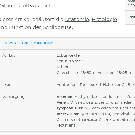
Gla
Calciumstoffwechsel.
Sch
Sy
ieser Artikel erläutert die
Anatomie
,
Histologie
und Funktion der Schilddrüse.
Kurzfakten zur Schilddrüse
Aufbau
Lobus dexter
Lobus sinister
Isthmus
Gewicht: ca. 18-30 g; Volumen: 18-25 ml
Lage
Ventral der Trachea auf Höhe der 2.–3. 
Versorgung
Arterien:
A. thyroidea superior und inferi
Venen:
V. thyroidea superior und media
Lymphabfluss:
Nll. cervicales profundi de
Innervation:
sympathisch (Ggl. cervicale s
Ggl. cervicothoracicum), parasympathisch 
recurrens)