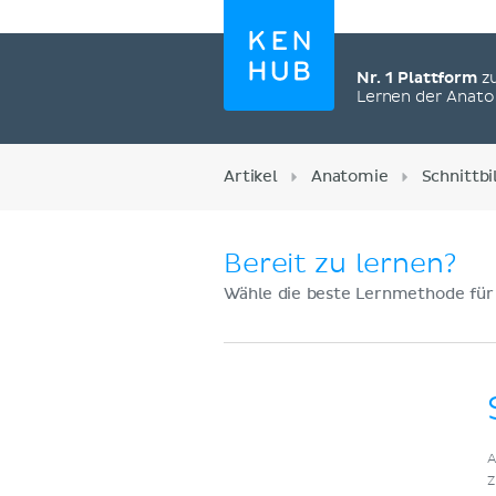
Nr. 1 Plattform
z
Lernen der Anat
Artikel
Anatomie
Schnittb
Bereit zu lernen?
Wähle die beste Lernmethode für
Jetzt registrieren
A
Z