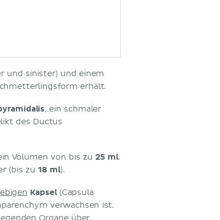
-Achse
r und sinister) und einem
Schmetterlingsform erhält.
pyramidalis
, ein schmaler
elikt des Ductus
ein Volumen von bis zu
25 ml
.
er (bis zu
18 ml
).
ebigen
Kapsel
(Capsula
nparenchym verwachsen ist.
liegenden Organe über.