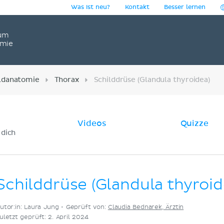
Was ist neu?
Kontakt
Besser lernen
um
omie
ildanatomie
Thorax
Schilddrüse (Glandula thyroidea)
Videos
Quizze
 dich
Schilddrüse (Glandula thyroid
utor:in: Laura Jung •
Geprüft von:
Claudia Bednarek, Ärztin
uletzt geprüft: 2. April 2024