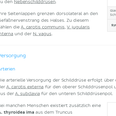
zu den
Nebenschilddrüsen
.
Gla
Ihre Seitenlappen grenzen dorsolateral an den
Sch
Gefäßnervenstrang des Halses. Zu diesem
Sy
zählen die
A. carotis communis
,
V. jugularis
interna
und der
N. vagus
.
Versorgung
Arterien
Die arterielle Versorgung der Schilddrüse erfolgt über
der
A. carotis externa
für den oberer Schilddrüsenpol 
aus der
A. subclavia
für den unteren Schilddrüsenpol.
Bei manchen Menschen existiert zusätzlich eine
A. thyroidea ima
aus dem Truncus