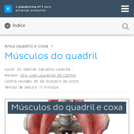
Selecione a sua ferramenta de estudo favorita
A
plataforma nº 1
para
aprender anatomia
Videoaulas
Testes
Ambos
Índice
Anca (quadril) e coxa
Músculos do quadril
Autor: Dr. Gabriel Carvalho Lacerda •
Revisor:
Dra. Lívia Lourenço do Carmo
Última revisão: 30 de Outubro de 2023
Tempo de leitura: 17 minutos