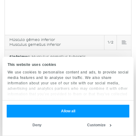
Músculo gêmeo inferior
1/2
Musculus gemellus inferior
Sinônimos:
Musculus gemellus tuberalis
This website uses cookies
We use cookies to personalise content and ads, to provide social
O
gêmeo inferior
é um músculo pequeno,
media features and to analyse our traffic. We also share
estreito e de formato triangular. Encontra-se
information about your use of our site with our social media,
advertising and analytics partners who may combine it with other
inferiormente ao obturador interno e
information that you’ve provided to them or that they’ve collected
superiormente ao músculo quadrado femoral.
from your use of their services.
O gêmeo inferior origina-se da tuberosidade
Allow all
isquiática e se insere no trocanter maior por meio
Deny
Customize
de um tendão comum com o gêmeo superior e o
obturador interno. É inervado pelo
nervo para o