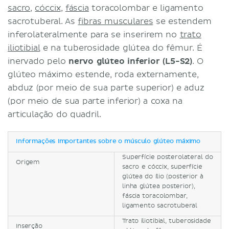
sacro
,
cóccix
,
fáscia
toracolombar e ligamento
sacrotuberal. As
fibras musculares
se estendem
inferolateralmente para se inserirem no
trato
iliotibial
e na tuberosidade glútea do fêmur. É
inervado pelo
nervo glúteo inferior (L5-S2)
. O
glúteo máximo estende, roda externamente,
abduz (por meio de sua parte superior) e aduz
(por meio de sua parte inferior) a coxa na
articulação do quadril.
Informações importantes sobre o músculo glúteo máximo
Superfície posterolateral do
Origem
sacro e cóccix, superfície
glútea do ílio (posterior à
linha glútea posterior),
fáscia toracolombar,
ligamento sacrotuberal
Trato iliotibial, tuberosidade
Inserção