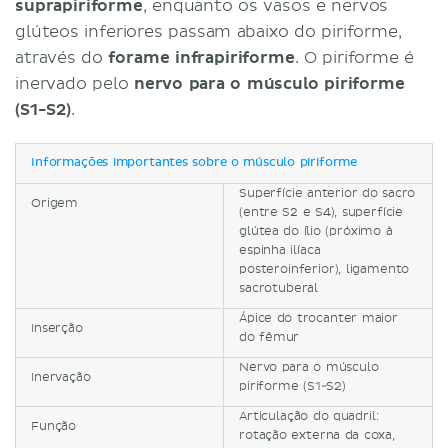
suprapiriforme
, enquanto os vasos e nervos
glúteos inferiores passam abaixo do piriforme,
através do
forame infrapiriforme
. O piriforme é
inervado pelo
nervo para o músculo piriforme
(S1-S2)
.
Informações importantes sobre o músculo piriforme
Superfície anterior do sacro
Origem
(entre S2 e S4), superfície
glútea do ílio (próximo à
espinha ilíaca
posteroinferior), ligamento
sacrotuberal
Ápice do trocanter maior
Inserção
do fêmur
Nervo para o músculo
Inervação
piriforme (S1-S2)
Articulação do quadril:
Função
rotação externa da coxa,