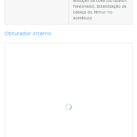
abdução da coxa (do quadril
flexionado); Estabilização da
cabeça do fêmur no
acetábulo
Obturador interno