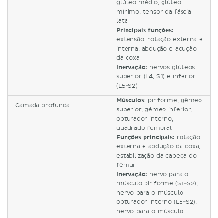
glúteo médio, glúteo
mínimo, tensor da fáscia
lata
Principais funções:
extensão, rotação externa e
interna, abdução e adução
da coxa
Inervação:
nervos glúteos
superior (L4, S1) e inferior
(L5-S2)
Músculos:
piriforme, gêmeo
Camada profunda
superior, gêmeo inferior,
obturador interno,
quadrado femoral
Funções principais:
rotação
externa e abdução da coxa,
estabilização da cabeça do
fêmur
Inervação:
nervo para o
músculo piriforme (S1-S2),
nervo para o músculo
obturador interno (L5-S2),
nervo para o músculo