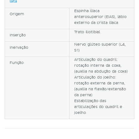
lata
Espinha ilíaca
Origem
anterosuperior (EIAS), lábio
externo da crista ilíaca
Trato iliotibial
Inserção
Nervo glúteo superior (L4,
Inervação
S1)
Articulação do quadril:
Função
rotação interna da coxa,
(auxilia na abdução da coxa)
Articulação do joelho:
rotação externa da perna,
(auxilia na flexão/extensão
da perna)
Estabilização das
articulações do quadril e
joelho