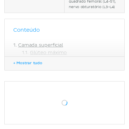
quadrado femoral (L4-S1),
nervo obturatório (L3-L4)
Conteúdo
Camada superficial
Glúteo máximo
Glúteo médio
+ Mostrar tudo
Glúteo mínimo
Tensor da fáscia lata
Camada profunda
Piriforme
Gêmeo superior
Obturador interno
Gêmeo inferior
Quadrado femoral
Referências