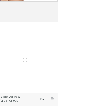
idade torácica
1/2
itas thoracis