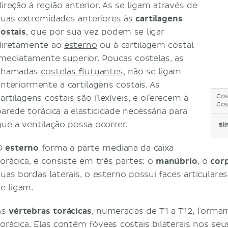
direção à região anterior. As se ligam através de
suas extremidades anteriores às
cartilagens
costais
, que por sua vez podem se ligar
diretamente ao
esterno
ou à cartilagem costal
imediatamente superior. Poucas costelas, as
chamadas
costelas flutuantes
, não se ligam
anteriormente a cartilagens costais. As
Cos
cartilagens costais são flexíveis, e oferecem à
Cos
parede torácica a elasticidade necessária para
que a ventilação possa ocorrer.
Si
O
esterno
forma a parte mediana da caixa
torácica, e consiste em três partes: o
manúbrio
, o
cor
suas bordas laterais, o esterno possui faces articulare
se ligam.
As
vértebras torácicas
, numeradas de T1 a T12, formam
torácica. Elas contêm fóveas costais bilaterais nos seu