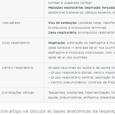
lombar e quadrado lombar.
Músculos expiratórios (expiração forçada
abdominal transverso, oblíquo externo, o
Vias aéreas
Vias de condução:
cavidade nasal, nasofar
bronquiolos e bronquiolos terminais
Zona respiratória:
bronquíolos respiratóri
Ciclo respiratório
Inspiração:
contração do diafragma e mús
caixa torácica -> entrada de ar nos pul
diafragma e músculos intercostais, com 
saída de ar dos pulmões
Centro respiratório
Grupos neuronais do bulbo e da ponte no
- Grupo respiratório dorsal: centro inspir
- Grupo respiratório ventral: expiração f
- Centro pneumotáxico: controle da freq
Correlações clínicas
Taquipneia, bradipneia, hiperventilação, h
aguda, pneumotórax, enfisema, atelectas
Este artigo vai discutir as bases anatômicas da respira