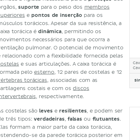
Nota clínica
órgãos,
suporte
para o peso dos
membros
Tórax instável
superiores
e
pontos de inserção
para os
Referências
músculos torácicos. Apesar da sua resistência, a
caixa torácica é
dinâmica
, permitindo os
movimentos necessários para que ocorra a
ventilação pulmonar. O potencial de movimento
é relacionado com a flexibilidade fornecida pelas
Cav
costelas
e suas articulações. A caixa torácica é
Cav
formada pelo
esterno
, 12 pares de costelas e 12
vértebras torácicas
, associadas com as
Si
cartilagens costais e com os
discos
intervertebrais
, respectivamente.
As costelas são
leves
e
resilientes
, e podem ser
de três tipos:
verdadeiras
,
falsas
ou
flutuantes
.
Elas formam a maior parte da caixa torácica,
estendendo-se da parede torácica posterior em