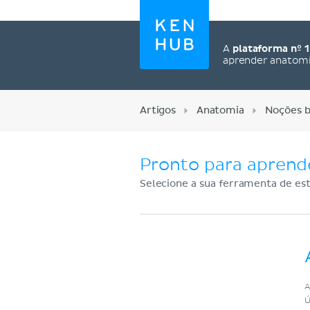
A
plataforma nº 1
aprender anatom
Artigos
Anatomia
Noções b
Pronto para aprend
Selecione a sua ferramenta de est
Cadastre-se agora
A
Ú