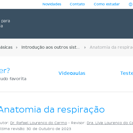
Novidades
Contato
Como estudar
para
ia
ásicas
Introdução aos outros sistemas
Anatomia da respira
er?
Videoaulas
Test
udo favorita
Anatomia da respiração
utor:
Dr. Rafael Lourenço do Carmo
•
Revisor:
Dra. Lívia Lourenço do 
ltima revisão: 30 de Outubro de 2023