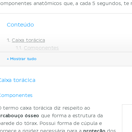
componentes anatômicos que, a cada 5 segundos, te
Conteúdo
Caixa torácica
Componentes
Músculos da respiração
+ Mostrar tudo
Músculos torácicos
Músculos do pescoço
Músculos da cintura escapular
Caixa torácica
Músculos abdominais
Vias aéreas e pulmões
Componentes
Mecanismo respiratório
O termo caixa torácica diz respeito ao
Inspiração
arcabouço ósseo
que forma a estrutura da
Expiração
parede do tórax. Possui forma de cúpula e
Regulação da respiração
fornece a rigidez necessária para a
proteção
dos