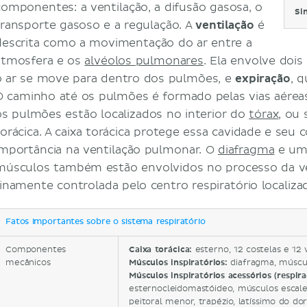
componentes: a ventilação, a difusão gasosa, o
Si
transporte gasoso e a regulação. A
ventilação
é
descrita como a movimentação do ar entre a
atmosfera e os
alvéolos pulmonares
. Ela envolve doi
o ar se move para dentro dos pulmões, e
expiração
, 
O caminho até os pulmões é formado pelas vias aéreas
os pulmões estão localizados no interior do
tórax
, ou 
torácica. A caixa torácica protege essa cavidade e seu
importância na ventilação pulmonar. O
diafragma
e uma
músculos também estão envolvidos no processo da vent
finamente controlada pelo centro respiratório localiz
Fatos importantes sobre o sistema respiratório
Componentes
Caixa torácica:
esterno, 12 costelas e 12 
mecânicos
Músculos inspiratórios:
diafragma, múscu
Músculos inspiratórios acessórios (respir
esternocleidomastóideo, músculos escaleno
peitoral menor, trapézio, latíssimo do dor