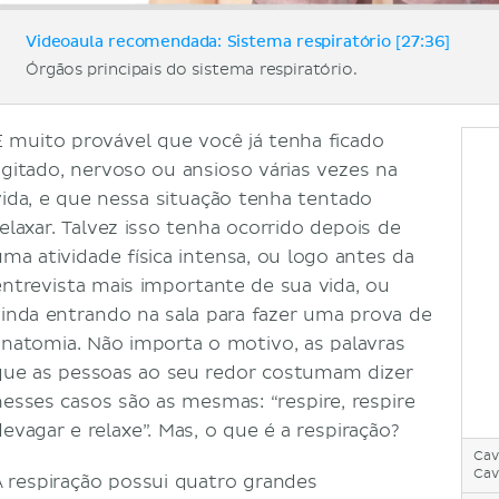
Videoaula recomendada: Sistema respiratório [27:36]
Órgãos principais do sistema respiratório.
É muito provável que você já tenha ficado
agitado, nervoso ou ansioso várias vezes na
vida, e que nessa situação tenha tentado
relaxar. Talvez isso tenha ocorrido depois de
uma atividade física intensa, ou logo antes da
entrevista mais importante de sua vida, ou
ainda entrando na sala para fazer uma prova de
anatomia. Não importa o motivo, as palavras
que as pessoas ao seu redor costumam dizer
nesses casos são as mesmas: “respire, respire
devagar e relaxe”. Mas, o que é a respiração?
Cav
Cav
A respiração possui quatro grandes