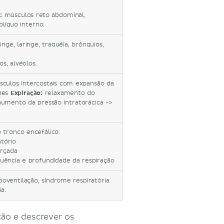
):
músculos reto abdominal,
blíquo interno.
inge, laringe, traquéia, brônquios,
os, alvéolos.
culos intercostais com expansão da
mões
Expiração:
relaxamento do
aumento da pressão intratorácica ->
 tronco encefálico:
atório
orçada
uência e profundidade da respiração
ipoventilação, síndrome respiratória
ia.
ção e descrever os