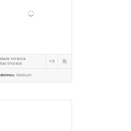
idade torácica
1/2
itas thoracis
nônimos:
Nenhum