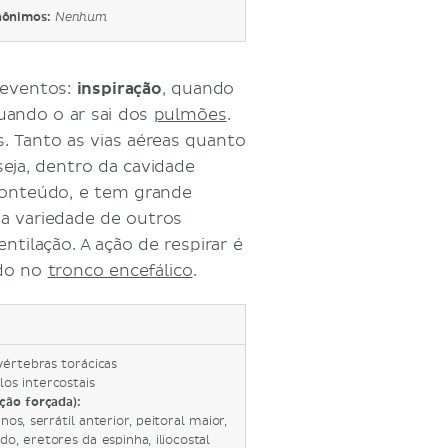
nônimos:
Nenhum
s eventos:
inspiração
, quando
quando o ar sai dos
pulmões
.
. Tanto as vias aéreas quanto
seja, dentro da cavidade
 conteúdo, e tem grande
 variedade de outros
ilação. A ação de respirar é
ado no
tronco encefálico
.
vértebras torácicas
los intercostais
ação forçada):
s, serrátil anterior, peitoral maior,
do, eretores da espinha, iliocostal