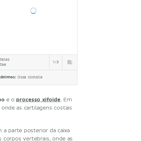
telas
1/3
tae
nônimos:
Ossa costalia
po
e o
processo xifoide
. Em
s onde as cartilagens costais
 a parte posterior da caixa
s corpos vertebrais, onde as