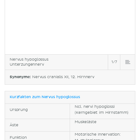
Nervus hypoglossus
1/7
Unterzungennerv
Synonyme:
Nervus cranialis XII, 12. Hirnnerv
Kurzfakten zum Nervus hypoglossus
Ncl. nervi hypoglossi
Ursprung
(Kerngebiet im Hirnstamm)
Muskeläste
Äste
Motorische Innervation:
Funktion