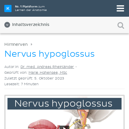
Wähle die beste Lernmethode für dich
Nr. 1 Plattform
zum
Lernen der Anatomie
Videos
Quizze
Beides
Inhaltsverzeichnis
Hirnnerven
Nervus hypoglossus
Autor:in:
Dr. med. Andreas Rheinländer
•
Geprüft von:
Marie Hohensee, MSc
Zuletzt geprüft: 5. Oktober 2023
Lesezeit: 7 Minuten