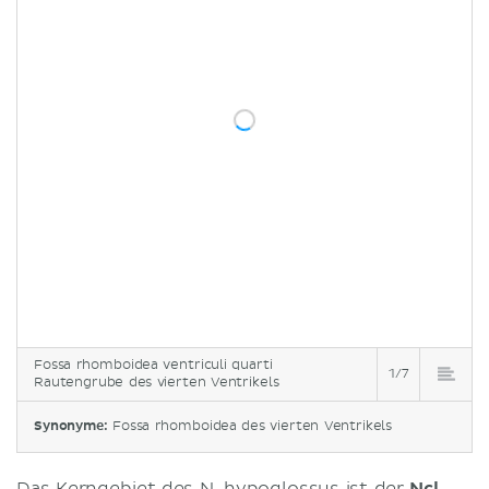
Fossa rhomboidea ventriculi quarti
1/7
Rautengrube des vierten Ventrikels
Synonyme:
Fossa rhomboidea des vierten Ventrikels
Das Kerngebiet des N. hypoglossus ist der
Ncl.