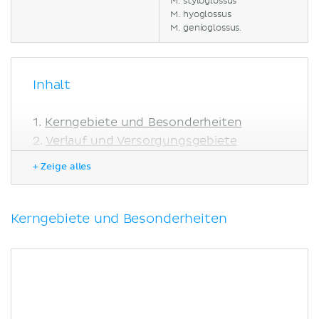
M. styloglossus
M. hyoglossus
M. genioglossus.
Inhalt
Kerngebiete und Besonderheiten
Verlauf und Versorgungsgebiete
Faserverbindungen
+ Zeige alles
Kortikale Steuerung
Klinik
Literaturquellen
Kerngebiete und Besonderheiten