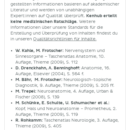
gestellten Informationen basieren auf akademischer
Literatur und werden von unabhängigen
Expert:innen auf Qualität überprüft.
Kenhub erteilt
keine medizinischen Ratschläge.
Weitere
Informationen über unsere Standards für die
Erstellung und Überprüfung von Inhalten findest du
in unseren
Qualitätsrichtlinien für Inhalte.
W. Kahle, M. Frotscher:
Nervensystem und
Sinnesorgane – Taschenatlas Anatomie, 10.
Auflage, Thieme (2009), S. 112
D. Drenckhahn, A. Benninghoff:
Anatomie, 16.
Auflage, Elsevier (2004), S. 564 f.
M. Bähr, M. Frotscher:
Neurologisch-topische
Diagnostik, 9. Auflage, Thieme (2009), S. 205 ff.
M. Trepel:
Neuroanatomie, 4. Auflage, Urban &
Fischer (2008), S. 139
M. Schünke, E. Schulte, U. Schumacher et al.:
Kopf, Hals und Neuroanatomie – Prometheus, 2.
Auflage, Thieme (2009), S. 119
R. Rohkamm:
Taschenatlas Neurologie, 3. Auflage,
Thieme (2009), S. 405