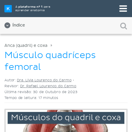
Selecione a sua ferramenta de estudo favorita
A
plataforma nº 1
para
aprender anatomia
Videoaulas
Testes
Ambos
Índice
Anca (quadril) e coxa
Músculo quadríceps
femoral
Autor:
Dra. Lívia Lourenço do Carmo
•
Revisor:
Dr. Rafael Lourenço do Carmo
Última revisão: 30 de Outubro de 2023
Tempo de leitura: 17 minutos