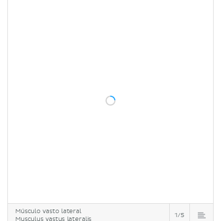
Músculo vasto lateral
1/5
Musculus vastus lateralis