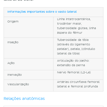
Informações importantes sobre o vasto lateral
Linha intetrocantérica,
Origem
trocânter maior,
tuberosidade glútea, linha
áspera do fêmur
Tuberosidade da tíbia
Inseção
(através do ligamento
patelar), patela, (cônduilo
lateral da tibia)
Articulação do joelho:
Ação
extensão da perna
Nervo femoral (L2-L4)
Inervação
Artérias circunflexa femoral
Vascularização
lateral e femoral profunda
Relações anatômicas