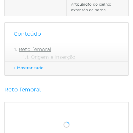
Articulação do joelho:
extensão da perna
Conteúdo
Reto femoral
Origem e inserção
Relações anatômicas
+ Mostrar tudo
Vascularização
Vasto medial
Origem e inseção
Reto femoral
Relações anatômicas
Vascularização
Vasto lateral
Origem e inserção
Relações anatômicas