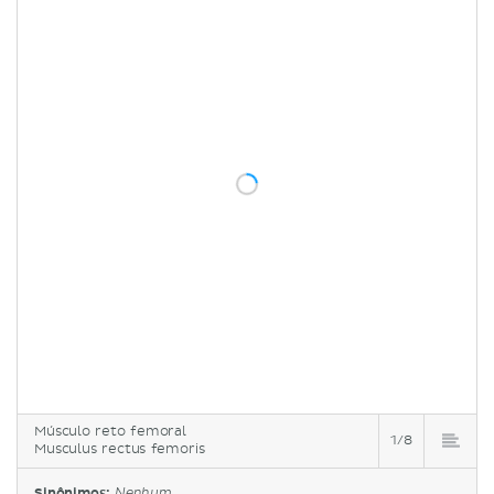
Músculo reto femoral
1/8
Musculus rectus femoris
Sinônimos:
Nenhum