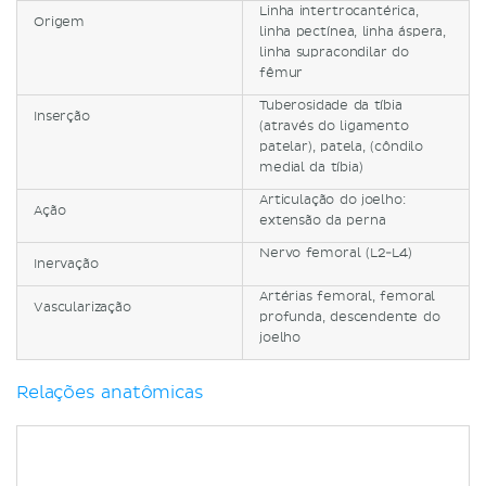
Linha intertrocantérica,
Origem
linha pectínea, linha áspera,
linha supracondilar do
fêmur
Tuberosidade da tíbia
Inserção
(através do ligamento
patelar), patela, (côndilo
medial da tíbia)
Articulação do joelho:
Ação
extensão da perna
Nervo femoral (L2-L4)
Inervação
Artérias femoral, femoral
Vascularização
profunda, descendente do
joelho
Relações anatômicas