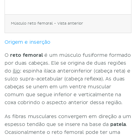
Vascularização
Vasto intermédio
Origem e inserção
Músculo reto femoral - Vista anterior
Relações anatômicas
Vascularização
Tendão do quadríceps femoral
Origem e inserção
Inervação
O
reto femoral
é um músculo fusiforme formado
Função
por duas cabeças. Ele se origina de duas regiões
Nota clínica
do
ílio
: espinha ilíaca anteroinferior (cabeça reta) e
Referências
sulco supra-acetabular (cabeça reflexa). As duas
cabeças se unem em um ventre muscular
comum que segue inferior e verticalmente na
coxa cobrindo o aspecto anterior dessa região.
As fibras musculares convergem em direção a um
espesso tendão que se insere na base da
patela
.
Ocasionalmente o reto femoral pode ter uma