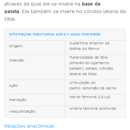
através da qual ele se insere na
base da
patela
. Ele também se insere no côndilo lateral da
tíbia.
Informações importantes sobre o vasto intermédio
Superfície anterior da
Origem
diáfise do fêmur
Tuberosidade da tíbia
Inserção
(através do ligamento
patealr), patela, (côndilo
lateral da tíbia)
Articulação do
Ação
joelho: extensão da perna
Nervo femoral (L2-L4)
Inervação
Artéria femoral profunda
Vascularização
Relações anatômicas