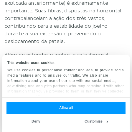
explicada anteriormente) é extremamente
importante. Suas fibras, dispostas na horizontal,
contrabalanceiam a ação dos três vastos,
contribuindo para a estabilidade do joelho
durante a sua extensão e prevenindo o
deslocamento da patela.
Além de estender o joelho, o reto femoral
também possui ações adicionais, já que ele cruza
This website uses cookies
tanto a articulação do quadril com o a do joelho.
We use cookies to personalise content and ads, to provide social
media features and to analyse our traffic. We also share
Ao agir na articulação do quadril ele ajuda na
information about your use of our site with our social media,
flexão da coxa. Quando sua inserção patelar está
advertising and analytics partners who may combine it with other
information that you’ve provided to them or that they’ve collected
fixa, esse músculo ajuda na flexão da pelve
from your use of their services.
anteriormente, em direção à coxa. O reto femoral
também é capaz de fletir o quadril e extender o
Allow all
joelho simultaneamente.
Deny
Customize
Avalie seus conhecimentos sobre os músculos do