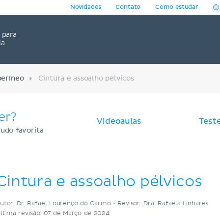
Novidades
Contato
Como estudar
para
ia
períneo
Cintura e assoalho pélvicos
er?
Videoaulas
Test
udo favorita
Cintura e assoalho pélvicos
utor:
Dr. Rafael Lourenço do Carmo
•
Revisor:
Dra. Rafaela Linhares
ltima revisão: 07 de Março de 2024