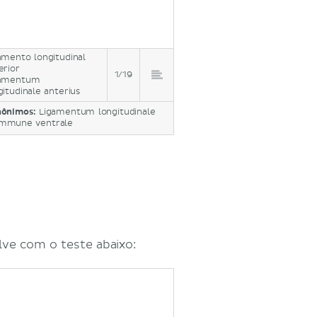
amento longitudinal
erior
1/19
gamentum
gitudinale anterius
nônimos:
Ligamentum longitudinale
mmune ventrale
ve com o teste abaixo: