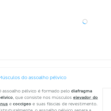
Músculos do assoalho pélvico
O assoalho pélvico é formado pelo
diafragma
pélvico
, que consiste nos músculos
elevador do
ânus
e
coccígeo
e suas fáscias de revestimento.
Estruturalmente, o assoalho pélvico separa a