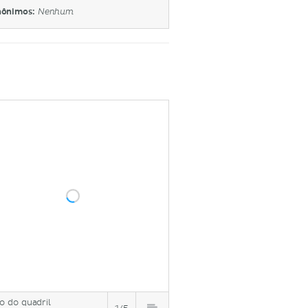
nônimos:
Nenhum
o do quadril