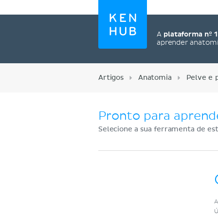
A
plataforma nº 1
aprender anatom
Artigos
Anatomia
Pelve e 
Pronto para aprend
Selecione a sua ferramenta de est
Cadastre-se agora
A
Ú