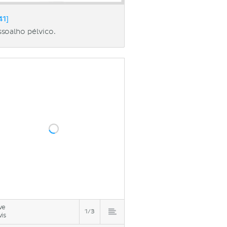
41]
soalho pélvico.
ve
1/3
vis