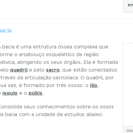
Si
Bacia
A bacia é uma estrutura óssea complexa que
forma o arcabouço esquelético da região
pélvica, abrigando os seus órgãos. Ela é formada
pelo
quadril
e pelo
sacro
, que estão conectados
través da articulação sacroilíaca. O quadril, por
sua vez, é formado por três ossos: o
ílio
,
o
ísquio
e o
púbis
.
Consolide seus conhecimentos sobre os ossos
da bacia com a unidade de estudos abaixo:
Oss