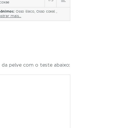
1/5
coxae
nônimos:
Osso ilíaco, Osso coxal ,
strar mais...
 da pelve com o teste abaixo: