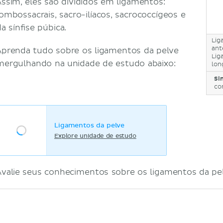
Assim, eles são divididos em ligamentos:
lombossacrais, sacro-ilíacos, sacrococcígeos e
a sínfise púbica.
Lig
ant
Aprenda tudo sobre os ligamentos da pelve
Li
mergulhando na unidade de estudo abaixo:
lon
Si
co
Ligamentos da pelve
Explore unidade de estudo
Avalie seus conhecimentos sobre os ligamentos da pel