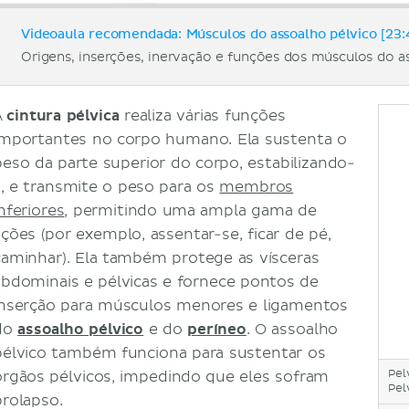
Videoaula recomendada: Músculos do assoalho pélvico [23:
Origens, inserções, inervação e funções dos músculos do as
A
cintura pélvica
realiza várias funções
importantes no corpo humano. Ela sustenta o
peso da parte superior do corpo, estabilizando-
a, e transmite o peso para os
membros
nferiores
, permitindo uma ampla gama de
ações (por exemplo, assentar-se, ficar de pé,
caminhar). Ela também protege as vísceras
abdominais e pélvicas e fornece pontos de
inserção para músculos menores e ligamentos
do
assoalho pélvico
e do
períneo
. O assoalho
pélvico também funciona para sustentar os
Pel
órgãos pélvicos, impedindo que eles sofram
Pel
prolapso.