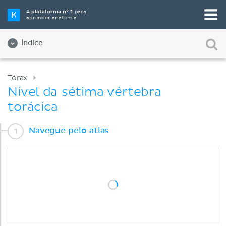
A
plataforma nº 1
para
aprender anatomia
Índice
Tórax
Nível da sétima vértebra
torácica
Navegue pelo atlas