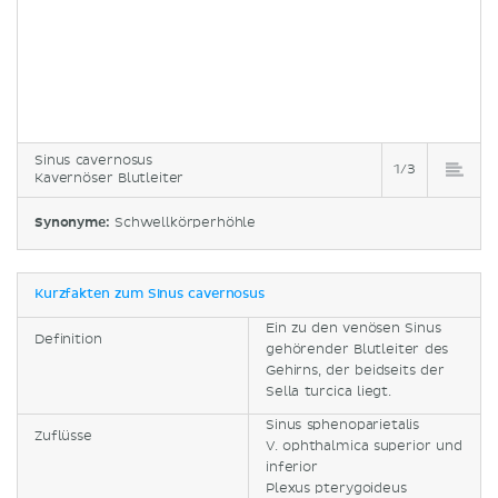
Sinus cavernosus
1/3
Kavernöser Blutleiter
Synonyme:
Schwellkörperhöhle
Kurzfakten zum Sinus cavernosus
Ein zu den venösen Sinus
Definition
gehörender Blutleiter des
Gehirns, der beidseits der
Sella turcica liegt.
Sinus sphenoparietalis
Zuflüsse
V. ophthalmica superior und
inferior
Plexus pterygoideus