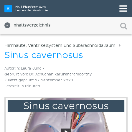
Wähle die beste Lernmethode für dich
Nr. 1 Plattform
zum
Lernen der Anatomie
Videos
Quizze
Beides
Inhaltsverzeichnis
Hirnhäute, Ventrikelsystem und Subarachnoidalraum
Sinus cavernosus
Autor:in: Laura Jung •
Geprüft von:
Dr. Achudhan Karunaharamoorthy
Zuletzt geprüft: 27. September 2023
Lesezeit: 6 Minuten