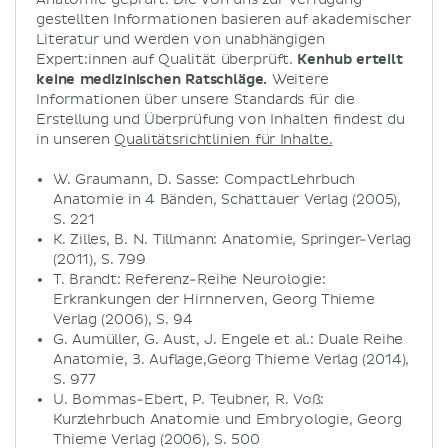
gestellten Informationen basieren auf akademischer
Literatur und werden von unabhängigen
Expert:innen auf Qualität überprüft.
Kenhub erteilt
keine medizinischen Ratschläge.
Weitere
Informationen über unsere Standards für die
Erstellung und Überprüfung von Inhalten findest du
in unseren
Qualitätsrichtlinien für Inhalte.
W. Graumann, D. Sasse: CompactLehrbuch
Anatomie in 4 Bänden, Schattauer Verlag (2005),
S. 221
K. Zilles, B. N. Tillmann: Anatomie, Springer-Verlag
(2011), S. 799
T. Brandt: Referenz-Reihe Neurologie:
Erkrankungen der Hirnnerven, Georg Thieme
Verlag (2006), S. 94
G. Aumüller, G. Aust, J. Engele et al.: Duale Reihe
Anatomie, 3. Auflage,Georg Thieme Verlag (2014),
S. 977
U. Bommas-Ebert, P. Teubner, R. Voß:
Kurzlehrbuch Anatomie und Embryologie, Georg
Thieme Verlag (2006), S. 500