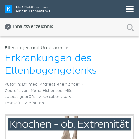
Wähle die beste Lernmethode für dich
Nr. 1 Plattform
zum
Lernen der Anatomie
Videos
Quizze
Beides
Inhaltsverzeichnis
Ellenbogen und Unterarm
Erkrankungen des
Ellenbogengelenks
Autor:in:
Dr. med. Andreas Rheinländer
•
Geprüft von:
Marie Hohensee, MSc
Zuletzt geprüft: 12. Oktober 2023
Lesezeit: 12 Minuten