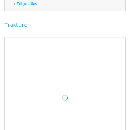
Arthritis und Arthrose
+ Zeige alles
Osteochondrosis dissecans
Bursitis olecrani
Muskuläre Erkrankungen
Frakturen
Literaturquellen