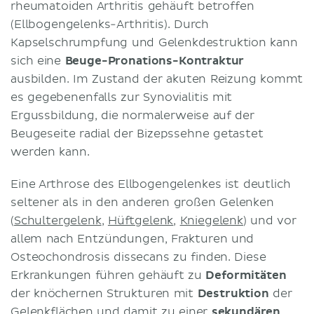
rheumatoiden Arthritis gehäuft betroffen
(Ellbogengelenks-Arthritis). Durch
Kapselschrumpfung und Gelenkdestruktion kann
sich eine
Beuge-Pronations-Kontraktur
ausbilden. Im Zustand der akuten Reizung kommt
es gegebenenfalls zur Synovialitis mit
Ergussbildung, die normalerweise auf der
Beugeseite radial der Bizepssehne getastet
werden kann.
Eine Arthrose des Ellbogengelenkes ist deutlich
seltener als in den anderen großen Gelenken
(
Schultergelenk
,
Hüftgelenk
,
Kniegelenk
) und vor
allem nach Entzündungen, Frakturen und
Osteochondrosis dissecans zu finden. Diese
Erkrankungen führen gehäuft zu
Deformitäten
der knöchernen Strukturen mit
Destruktion
der
Gelenkflächen und damit zu einer
sekundären