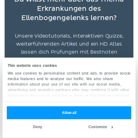
Erkrankungen des
Ellenbogengelenks lernen?
Unsere Videotutorials, interaktiven Quizze,
weiterführenden Artikel und ein HD Atlas
lassen dich Prüfungen mit Bestnoten
bestehen.
This website uses cookies
We use cookies to personalise content and ads, to provide social
Womit lernst du am liebsten?
media features and to analyse our traffic. We also share
information about your use of our site with our social media,
advertising and analytics partners who may combine it with other
information that you’ve provided to them or that they’ve collected
VIDEOS
from your use of their services.
QUIZZE
Allow all
Deny
Customize
BEIDES