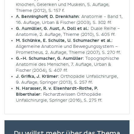
Knochen, Gelenken und Muskeln, 5. Auflage,
Thieme (2012), S. 157 f.
A. Benninghoff, D. Drenkhahn
: Anatomie - Band 1,
16. Auflage, Urban & Fischer (2003), S. 302 ff.
G. Aumüller, G. Aust, A. Doll et al.
: Duale Reihe –
Anatomie, 2. Auflage, Thieme (2010), S. 405 ff.
M. Schünke, E. Schulte, U. Schumacher et al.
:
Allgemeine Anatomie und Bewegungssystem –
Prometheus, 2. Auflage, Thieme (2007), S. 270 ff.
G.-H. Schumacher, G. Aumüller
: Topographische
Anatomie des Menschen, 7. Auflage, Urban &
Fischer (2004), S. 407 ff.
J. Grifka, J. Krämer
: Orthopädie Unfallchirurgie,
9. Auflage, Springer (2013), S. 257 ff.
N. Harasser, R. v. Eisenhardt-Rothe, P.
Biberthaler
: Facharztwissen Orthopädie
Unfallchirurgie, Springer (2016), S. 275 ff.
Du willst mehr über das Thema