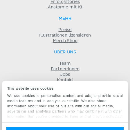
Erfolgsstories
Anatomie mit KI
MEHR
Preise
Illustrationen lizensieren
Merch Shop
ÜBER UNS
Team
Partner:innen
Jobs
Kontakt
Impressum
This website uses cookies
Geschäftsbedingungen
We use cookies to personalise content and ads, to provide social
Datenschutz
media features and to analyse our traffic. We also share
KENHUB AUF...
information about your use of our site with our social media,
advertising and analytics partners who may combine it with other
English
information that you’ve provided to them or that they’ve collected
Español
from your use of their services.
Português
Français