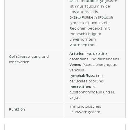
Arcus palatopharyngeus im
Isthmus faucium in der
Fossa tonsillaris
B-Zell-Follikeln (Folliculi
lymphatici) und T-Zell-
Regionen bedeckt mit
mehrschichtigem
unverhorntem
Plattenepithel
Arterien:
Aa. palatina
Gefäßversorgung und
ascendens und descendens
Innervation
Venen:
Plexus pharyngeus
venosus
Lymphabfluss:
Lnn.
cervicales profundi
Innervation:
N.
glossopharyngeus und N.
vagus
Immunologisches
Funktion
Frühwarnsystem