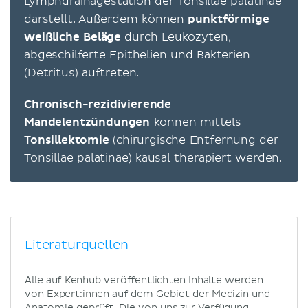
Lymphdrainagestation der Tonsillae palatinae
darstellt. Außerdem können
punktförmige
weißliche Beläge
durch Leukozyten,
abgeschilferte Epithelien und Bakterien
(Detritus) auftreten.
Chronisch-rezidivierende
Mandelentzündungen
können mittels
Tonsillektomie
(chirurgische Entfernung der
Tonsillae palatinae) kausal therapiert werden.
Literaturquellen
Alle auf Kenhub veröffentlichten Inhalte werden
von Expert:innen auf dem Gebiet der Medizin und
Anatomie geprüft. Die von uns zur Verfügung