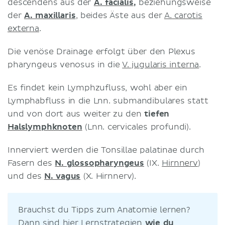
descendens aus der
A. facialis
,
beziehungsweise
der
A. maxillaris
, beides Äste aus der
A. carotis
externa
.
Die venöse Drainage erfolgt über den Plexus
pharyngeus venosus in die
V. jugularis interna
.
Es findet kein Lymphzufluss, wohl aber ein
Lymphabfluss in die Lnn. submandibulares statt
und von dort aus weiter zu den
tiefen
Halslymphknoten
(Lnn. cervicales profundi).
Innerviert werden die Tonsillae palatinae durch
Fasern des
N. glossopharyngeus
(IX.
Hirnnerv
)
und des
N. vagus
(X. Hirnnerv).
Brauchst du Tipps zum Anatomie lernen?
Dann sind hier Lernstrategien
wie du