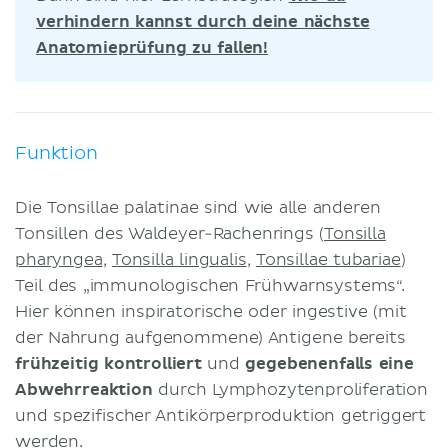
verhindern kannst durch deine nächste
Anatomieprüfung zu fallen!
Funktion
Die Tonsillae palatinae sind wie alle anderen
Tonsillen des Waldeyer-Rachenrings (
Tonsilla
pharyngea
,
Tonsilla lingualis
,
Tonsillae tubariae
)
Teil des „immunologischen Frühwarnsystems“.
Hier können inspiratorische oder ingestive (mit
der Nahrung aufgenommene) Antigene bereits
frühzeitig kontrolliert
und
gegebenenfalls eine
Abwehrreaktion
durch Lymphozytenproliferation
und spezifischer Antikörperproduktion getriggert
werden.