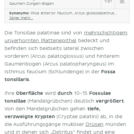
1/21
Gaumen-Zungen-Bogen
Synonyme:
Plica anterior faucium, Arcus glossopalatinus ,
Zeige mehr...
Die Tonsillae palatinae sind von
mehrschichtigem
unverhornten Plattenepithel
bedeckt und
befinden sich beidseits lateral zwischen
vorderem (Arcus palatoglossus) und hinterem
Gaumenbogen (Arcus palatopharyngeus) im
Isthmus faucium (Schlundenge) in der
Fossa
tonsillaris
.
Ihre
Oberfläche
wird
durch
10-15
Fossulae
tonsillae
(Mandelgrübchen) deutlich
vergrößert
.
Von den Mandelgrübchen gehen
tiefe,
verzweigte Krypten
(Cryptae palatini) ab, in die
die Ausführungsgänge muköser
Drüsen
münden
und in denen sich „Detritus“ findet und eine