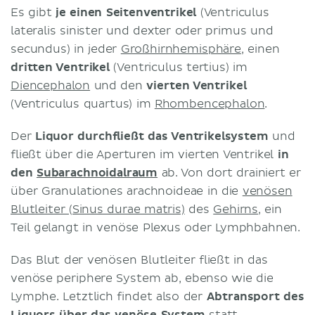
Es gibt
je einen Seitenventrikel
(Ventriculus
lateralis sinister und dexter oder primus und
secundus) in jeder
Großhirnhemisphäre
, einen
dritten Ventrikel
(Ventriculus tertius) im
Diencephalon
und den
vierten Ventrikel
(Ventriculus quartus) im
Rhombencephalon
.
Der
Liquor durchfließt das Ventrikelsystem
und
fließt über die Aperturen im vierten Ventrikel
in
den
Subarachnoidalraum
ab. Von dort drainiert er
über Granulationes arachnoideae in die
venösen
Blutleiter (Sinus durae matris)
des
Gehirns
, ein
Teil gelangt in venöse Plexus oder Lymphbahnen.
Das Blut der venösen Blutleiter fließt in das
venöse periphere System ab, ebenso wie die
Lymphe. Letztlich findet also der
Abtransport des
Liquors über das venöse System
statt.