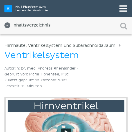
Wähle die beste Lernmethode für dich
Nr. 1 Plattform
zum
Lernen der Anatomie
Videos
Quizze
Beides
Inhaltsverzeichnis
Hirnhäute, Ventrikelsystem und Subarachnoidalraum
Ventrikelsystem
Autor:in:
Dr. med. Andreas Rheinländer
•
Geprüft von:
Marie Hohensee, MSc
Zuletzt geprüft: 12. Oktober 2023
Lesezeit: 15 Minuten