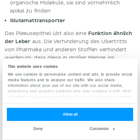
organische Moleküle, sie sind vornehmlich
apikal zu finden
Glutamattransporter
Das Plexusepithel übt also eine
Funktion ähnlich
der Leber
aus. Die Verhinderung des Übertritts
von Pharmaka und anderen Stoffen verhindert
wiederum, dass diese in großer Menge ins
Hirnparenchym gelangen, welches von außen
This website uses cookies
(Subarachnoidalraum) vom Liquor umspült wird.
We use cookies to personalise content and ads, to provide social
media features and to analyse our traffic. We also share
information about your use of our site with our social media,
Weitere Lerneinheiten passend zu diesem Artikel
advertising and analytics partners who may combine it with other
findest du hier:
information that you’ve provided to them or that they’ve collected
from your use of their services.
Allow all
Hirnventrikel
Lerneinheit starten
Deny
Customize