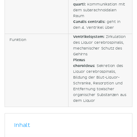
quarti:
Kommunikation mit
dem subarachnoidalen
Raum
Canalis centralis:
geht in
den 4. Ventrikel über
Ventrikelsystem:
Zirkulation
Funktion
des Liquor cerebrospinalis,
mechanischer Schutz des
Gehirns
Plexus
choroideus:
Sekretion des
Liquor cerebrospinalis,
Bildung der Blut-Liquor-
Schranke, Resorption und
Entfernung toxischer
organischer Substanzen aus
dem Liquor
Inhalt