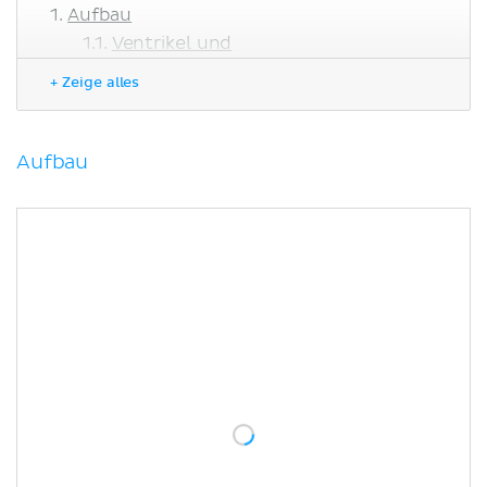
Aufbau
Ventrikel und
Ventrikelverbindungen
+ Zeige alles
Ependym
Plexus choroideus
Aufbau
Aufbau
Topographie
Entwicklung
Funktion
Klinik
Hydrocephalus
Literaturquellen