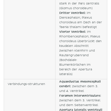
stark in der Pars centralis
(Glomus choroideum)
Dritter Ventrikel:
im
Diencephalon; Plexus
choroideus am Dach an der
Taenia thalami befestigt
Vierter Ventrikel:
im
Rhombencephalon; Plexus
choroideus überbrückt den
kaudalen Abschnitt
zwischen Kleinhirn und
Rautengrubenrand
(Bochdalek-
Blumenkörbchen
im
bereich der Apertura
lateralis
)
Aquaeductus mesencephali
Verbindungs-strukturen
cerebri:
zwischen dem 3.
und 4. Ventrikel
Foramen interventriculare:
zwischen dem 3. Ventrikel
und dem Seitenventrikel
Apertura lateralis ventriculi