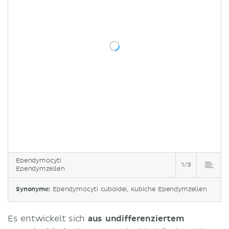
Ependymocyti
1/3
Ependymzellen
Synonyme:
Ependymocyti cuboidei, Kubiche Ependymzellen
Es entwickelt sich
aus undifferenziertem