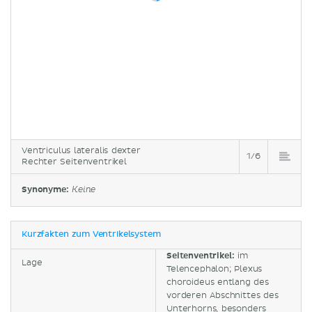
Ventriculus lateralis dexter
1/6
Rechter Seitenventrikel
Synonyme:
Keine
Kurzfakten zum Ventrikelsystem
Seitenventrikel:
im
Lage
Telencephalon; Plexus
choroideus entlang des
vorderen Abschnittes des
Unterhorns, besonders