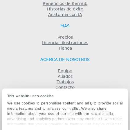
Beneficios de Kenhub
Historias de éxito
Anatomia con IA
MÁS
Precios
Licenciar ilustraciones
Tienda
ACERCA DE NOSOTROS
Equipo
Aliados
Trabajos
Contacto
Compañía
This website uses cookies
Términos y condiciones
We use cookies to personalise content and ads, to provide social
Privacidad
media features and to analyse our traffic. We also share
KENHUB EN...
information about your use of our site with our social media,
advertising and analytics partners who may combine it with other
English
information that you’ve provided to them or that they’ve collected
Deutsch
from your use of their services.