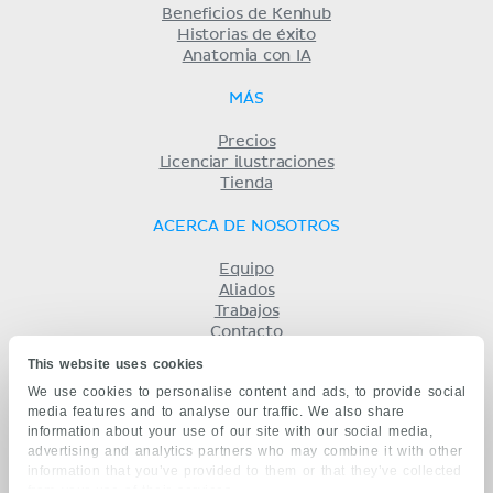
Beneficios de Kenhub
Historias de éxito
Anatomia con IA
MÁS
Precios
Licenciar ilustraciones
Tienda
ACERCA DE NOSOTROS
Equipo
Aliados
Trabajos
Contacto
Compañía
This website uses cookies
Términos y condiciones
We use cookies to personalise content and ads, to provide social
Privacidad
media features and to analyse our traffic. We also share
KENHUB EN...
information about your use of our site with our social media,
advertising and analytics partners who may combine it with other
English
information that you’ve provided to them or that they’ve collected
Deutsch
from your use of their services.