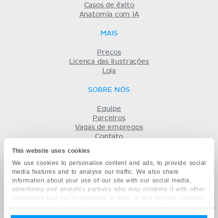
Casos de êxito
Anatomia com IA
MAIS
Preços
Licença das ilustrações
Loja
SOBRE NÓS
Equipe
Parceiros
Vagas de empregos
Contato
Registro
This website uses cookies
Termos
We use cookies to personalise content and ads, to provide social
Privacidade
media features and to analyse our traffic. We also share
KENHUB EM...
information about your use of our site with our social media,
advertising and analytics partners who may combine it with other
English
information that you’ve provided to them or that they’ve collected
Deutsch
from your use of their services.
Español