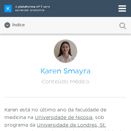
A
plataforma nº 1
para
aprender anatomia
Índice
Sobre nós
Qualidade
Diversidade e Inclusão
Karen Smayra
Equipe
Conteúdo Médico
Parceiros
Vagas de empregos
Karen está no último ano da faculdade de
Contato
medicina na
Universidade de Nicosia
, sob
Registro
programa da
Universidade de Londres, St.