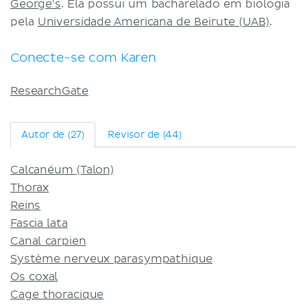
George's
. Ela possui um bacharelado em biologia
Termos e Condições
pela
Universidade Americana de Beirute (UAB)
.
Política de Privacidade
Conecte-se com Karen
ResearchGate
Autor de (27)
Revisor de (44)
Calcanéum (Talon)
Thorax
Reins
Fascia lata
Canal carpien
Système nerveux parasympathique
Os coxal
Cage thoracique