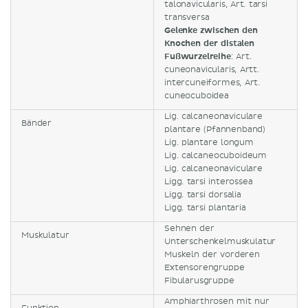
talonavicularis, Art. tarsi
transversa
Gelenke zwischen den
Knochen der distalen
Fußwurzelreihe
: Art.
cuneonavicularis, Artt.
intercuneiformes, Art.
cuneocuboidea
Lig. calcaneonaviculare
Bänder
plantare (Pfannenband)
Lig. plantare longum
Lig. calcaneocuboideum
Lig. calcaneonaviculare
Ligg. tarsi interossea
Ligg. tarsi dorsalia
Ligg. tarsi plantaria
Sehnen der
Muskulatur
Unterschenkelmuskulatur
Muskeln der vorderen
Extensorengruppe
Fibularusgruppe
Amphiarthrosen mit nur