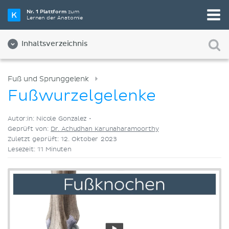
Wähle die beste Lernmethode für dich
Nr. 1 Plattform
zum
Lernen der Anatomie
Videos
Quizze
Beides
Inhaltsverzeichnis
Fuß und Sprunggelenk
Fußwurzelgelenke
Autor:in: Nicole Gonzalez •
Geprüft von:
Dr. Achudhan Karunaharamoorthy
Zuletzt geprüft: 12. Oktober 2023
Lesezeit: 11 Minuten