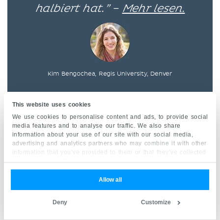
halbiert hat.” –
Mehr lesen.
Kim Bengochea, Regis University, Denver
This website uses cookies
© Sofern nicht anders angegeben, sind alle
We use cookies to personalise content and ads, to provide social
Inhalte, inklusive der Illustrationen,
media features and to analyse our traffic. We also share
information about your use of our site with our social media,
ausschließliches Eigentum der Kenhub GmbH. Sie
advertising and analytics partners who may combine it with other
sind durch deutsches und internationales
information that you’ve provided to them or that they’ve collected
Urheberrecht geschützt. Alle Rechte vorbehalten.
from your use of their services.
Allow all
Deny
Customize
Jetzt registrieren
und gratis Anatomie-
Lernguide als eBook erhalten!