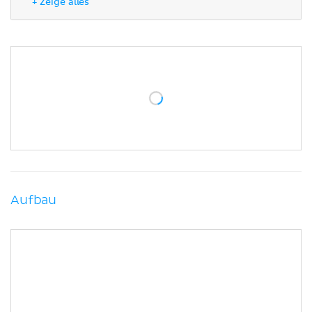
+ Zeige alles
distaler Fußwurzelreihe
Gelenke zwischen den Knochen
der distalen Fußwurzelreihe
Kapseln und Bänder
Mechanik
Muskulatur
Klinik
Literaturquellen
Aufbau