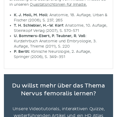
in unseren
Qualitätsrichtlinien für Inhalte.
K. J. Moll, M. Moll:
Anatomie, 18. Auflage, Urban &
Fischer (2006), S. 237, 265
T. H. Schiebler, H.-W. Korf:
Anatomie, 10. Auflage,
Steinkopf Verlag (2007), S. 570-571
U. Bommers-Ebert, P. Teubner, R. Voß
:
Kurzlehrbuch Anatomie und Embryologie, 3.
Auflage, Thieme (2011), S. 220
P. Berlit:
Klinische Neurologie, 2. Auflage,
Springer (2006), S. 349-351
Du willst mehr über das Thema
Nervus femoralis lernen?
Unsere Videotutorials, interaktiven Quizze,
weiterführenden Artikel und ein HD Atlas