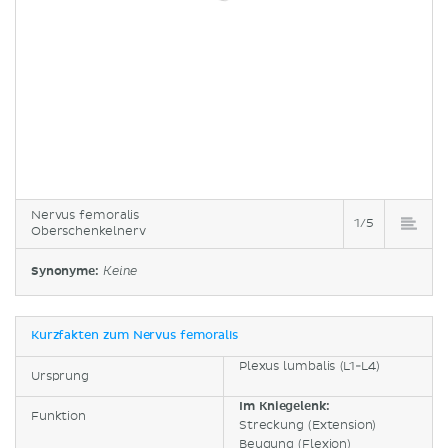
Nervus femoralis
1/5
Oberschenkelnerv
Synonyme:
Keine
Kurzfakten zum Nervus femoralis
Plexus lumbalis (L1-L4)
Ursprung
Im Kniegelenk:
Funktion
Streckung (Extension)
Beugung (Flexion)