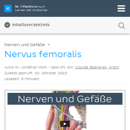
Wähle die beste Lernmethode für dich
Nr. 1 Plattform
zum
Lernen der Anatomie
Videos
Quizze
Beides
Inhaltsverzeichnis
Nerven und Gefäße
Nervus femoralis
Autor:in: Jonathan Pohl •
Geprüft von:
Claudia Bednarek, Ärztin
Zuletzt geprüft: 30. Oktober 2023
Lesezeit: 6 Minuten