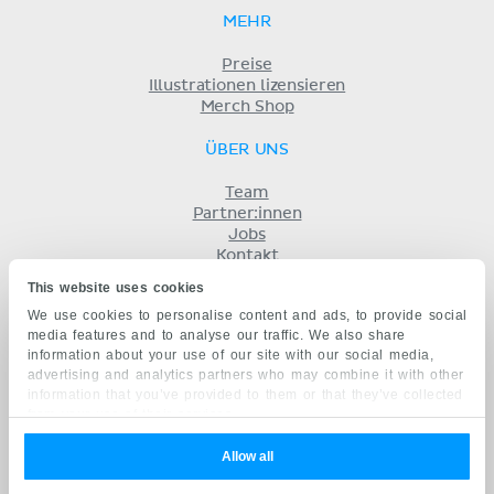
MEHR
Preise
Illustrationen lizensieren
Merch Shop
ÜBER UNS
Team
Partner:innen
Jobs
Kontakt
Impressum
This website uses cookies
Geschäftsbedingungen
We use cookies to personalise content and ads, to provide social
Datenschutz
media features and to analyse our traffic. We also share
KENHUB AUF...
information about your use of our site with our social media,
advertising and analytics partners who may combine it with other
English
information that you’ve provided to them or that they’ve collected
Español
from your use of their services.
Português
Français
Allow all
русский
中文