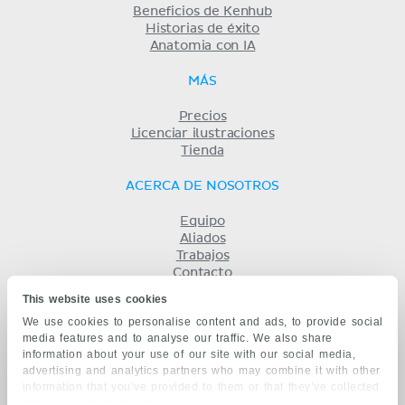
Beneficios de Kenhub
Historias de éxito
Anatomia con IA
MÁS
Precios
Licenciar ilustraciones
Tienda
ACERCA DE NOSOTROS
Equipo
Aliados
Trabajos
Contacto
Compañía
This website uses cookies
Términos y condiciones
We use cookies to personalise content and ads, to provide social
Privacidad
media features and to analyse our traffic. We also share
KENHUB EN...
information about your use of our site with our social media,
advertising and analytics partners who may combine it with other
English
information that you’ve provided to them or that they’ve collected
Deutsch
from your use of their services.