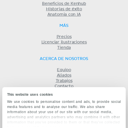
Beneficios de Kenhub
Historias de éxito
Anatomia con IA
MÁS
Precios
Licenciar ilustraciones
Tienda
ACERCA DE NOSOTROS
Equipo
Aliados
Trabajos
Contacto
Compañía
This website uses cookies
Términos y condiciones
We use cookies to personalise content and ads, to provide social
Privacidad
media features and to analyse our traffic. We also share
KENHUB EN...
information about your use of our site with our social media,
advertising and analytics partners who may combine it with other
English
information that you’ve provided to them or that they’ve collected
Deutsch
from your use of their services.