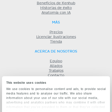
Beneficios de Kenhub
Historias de éxito
Anatomia con IA
MÁS
Precios
Licenciar ilustraciones
Tienda
ACERCA DE NOSOTROS
Equipo
Aliados
Trabajos
Contacto
Compañía
This website uses cookies
Términos y condiciones
We use cookies to personalise content and ads, to provide social
Privacidad
media features and to analyse our traffic. We also share
KENHUB EN...
information about your use of our site with our social media,
advertising and analytics partners who may combine it with other
English
information that you’ve provided to them or that they’ve collected
Deutsch
from your use of their services.