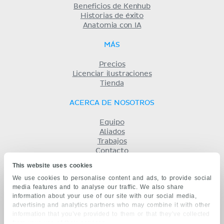
Beneficios de Kenhub
Historias de éxito
Anatomia con IA
MÁS
Precios
Licenciar ilustraciones
Tienda
ACERCA DE NOSOTROS
Equipo
Aliados
Trabajos
Contacto
Compañía
This website uses cookies
Términos y condiciones
We use cookies to personalise content and ads, to provide social
Privacidad
media features and to analyse our traffic. We also share
KENHUB EN...
information about your use of our site with our social media,
advertising and analytics partners who may combine it with other
English
information that you’ve provided to them or that they’ve collected
Deutsch
from your use of their services.