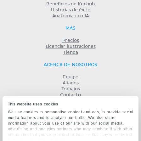
Beneficios de Kenhub
Historias de éxito
Anatomia con IA
MÁS
Precios
Licenciar ilustraciones
Tienda
ACERCA DE NOSOTROS
Equipo
Aliados
Trabajos
Contacto
Compañía
This website uses cookies
Términos y condiciones
We use cookies to personalise content and ads, to provide social
Privacidad
media features and to analyse our traffic. We also share
KENHUB EN...
information about your use of our site with our social media,
advertising and analytics partners who may combine it with other
English
information that you’ve provided to them or that they’ve collected
Deutsch
from your use of their services.