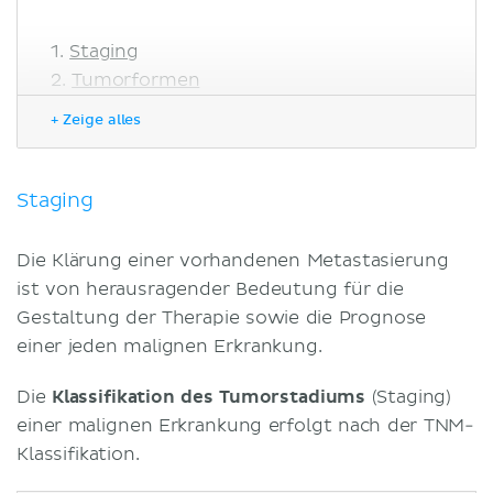
Staging
Tumorformen
Tumorbiologie
+ Zeige alles
Metastasierung
Topographische Einteilung
Besonderheiten
Staging
Hirntumore
Arten von Metastasen
Die Klärung einer vorhandenen Metastasierung
Diagnostik
ist von herausragender Bedeutung für die
Literaturquellen
Gestaltung der Therapie sowie die Prognose
einer jeden malignen Erkrankung.
Die
Klassifikation des Tumorstadiums
(Staging)
einer malignen Erkrankung erfolgt nach der TNM-
Klassifikation.