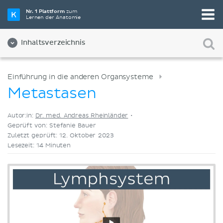
Wähle die beste Lernmethode für dich
Nr. 1 Plattform
zum
Lernen der Anatomie
Videos
Quizze
Beides
Inhaltsverzeichnis
Einführung in die anderen Organsysteme
Metastasen
Autor:in:
Dr. med. Andreas Rheinländer
•
Geprüft von: Stefanie Bauer
Zuletzt geprüft: 12. Oktober 2023
Lesezeit: 14 Minuten