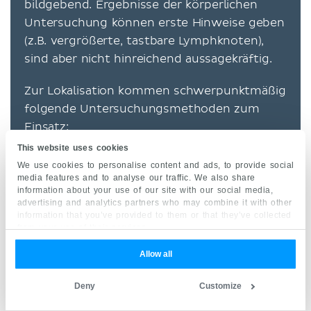
bildgebend. Ergebnisse der körperlichen
Untersuchung können erste Hinweise geben
(z.B. vergrößerte, tastbare Lymphknoten),
sind aber nicht hinreichend aussagekräftig.
Zur Lokalisation kommen schwerpunktmäßig
folgende Untersuchungsmethoden zum
Einsatz:
This website uses cookies
Skelettszintigraphie
zur Suche nach
We use cookies to personalise content and ads, to provide social
ossären Metastasen. In Einzelfällen kann
media features and to analyse our traffic. We also share
information about your use of our site with our social media,
auch eine Kontrastmittel-MRT mit
advertising and analytics partners who may combine it with other
Verwendung spezieller Sequenzen oder
information that you’ve provided to them or that they’ve collected
from your use of their services.
anderer Gewichtungen ausreichend sein.
CT
oder
MRT
von Bauch,
Thorax
und
Allow all
Schädelhöhle
bei Verdacht auf Leber-,
Deny
Customize
Peritoneal-, Lungen oder Hirnmetastasen.
Lebersonographie
, ggf. mit