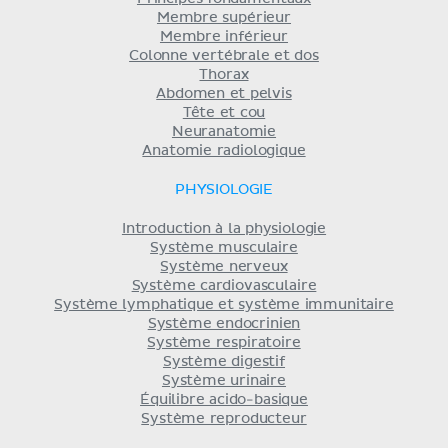
Membre supérieur
Membre inférieur
Colonne vertébrale et dos
Thorax
Abdomen et pelvis
Tête et cou
Neuranatomie
Anatomie radiologique
PHYSIOLOGIE
Introduction à la physiologie
Système musculaire
Système nerveux
Système cardiovasculaire
Système lymphatique et système immunitaire
Système endocrinien
Système respiratoire
Système digestif
Système urinaire
Équilibre acido-basique
Système reproducteur