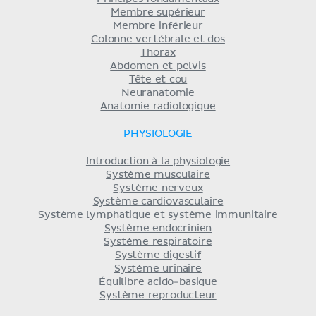
Membre supérieur
Membre inférieur
Colonne vertébrale et dos
Thorax
Abdomen et pelvis
Tête et cou
Neuranatomie
Anatomie radiologique
PHYSIOLOGIE
Introduction à la physiologie
Système musculaire
Système nerveux
Système cardiovasculaire
Système lymphatique et système immunitaire
Système endocrinien
Système respiratoire
Système digestif
Système urinaire
Équilibre acido-basique
Système reproducteur