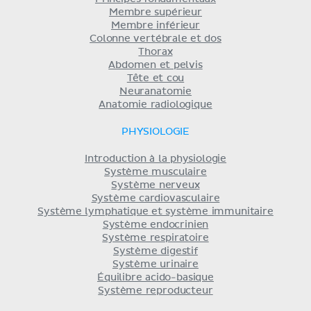
Membre supérieur
Membre inférieur
Colonne vertébrale et dos
Thorax
Abdomen et pelvis
Tête et cou
Neuranatomie
Anatomie radiologique
PHYSIOLOGIE
Introduction à la physiologie
Système musculaire
Système nerveux
Système cardiovasculaire
Système lymphatique et système immunitaire
Système endocrinien
Système respiratoire
Système digestif
Système urinaire
Équilibre acido-basique
Système reproducteur