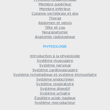
Membre supérieur
Membre inférieur
Colonne vertébrale et dos
Thorax
Abdomen et pelvis
Tête et cou
Neuranatomie
Anatomie radiologique
PHYSIOLOGIE
Introduction à la physiologie
Système musculaire
Système nerveux
Système cardiovasculaire
Système lymphatique et système immunitaire
Système endocrinien
Système respiratoire
Système digestif
Système urinaire
Équilibre acido-basique
Système reproducteur