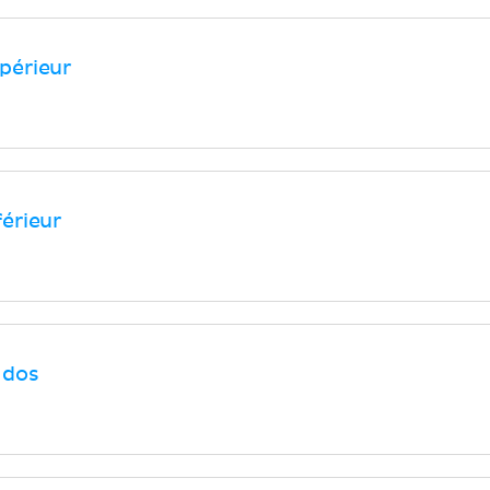
périeur
érieur
 dos