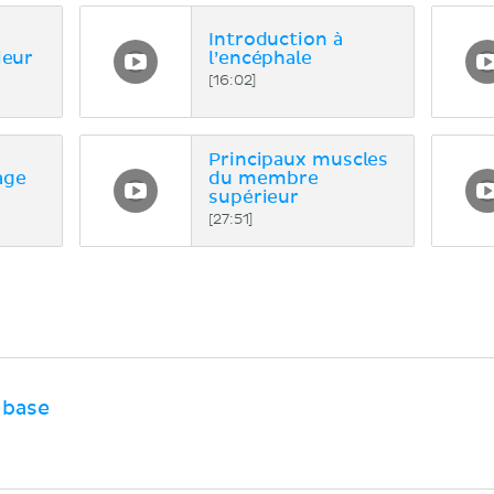
Introduction à
ieur
l’encéphale
[16:02]
Principaux muscles
age
du membre
supérieur
[27:51]
 base