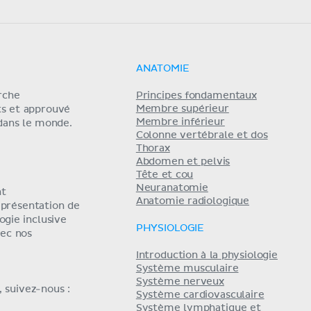
ANATOMIE
erche
Principes fondamentaux
Membre supérieur
ts et approuvé
Membre inférieur
 dans le monde.
Colonne vertébrale et dos
Thorax
Abdomen et pelvis
Tête et cou
Neuranatomie
nt
Anatomie radiologique
eprésentation de
ogie inclusive
PHYSIOLOGIE
ec nos
Introduction à la physiologie
Système musculaire
Système nerveux
 suivez-nous :
Système cardiovasculaire
Système lymphatique et