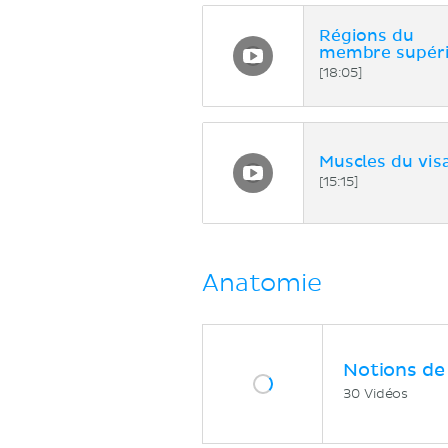
Régions du
membre supér
[18:05]
Muscles du vis
[15:15]
Anatomie
Notions de
30 Vidéos