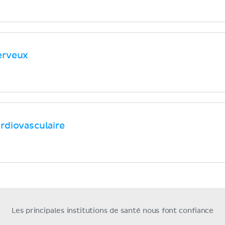
erveux
rdiovasculaire
Les principales institutions de santé nous font confiance