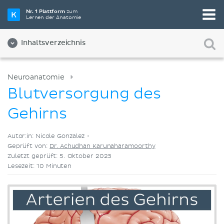
Wähle die beste Lernmethode für dich
Nr. 1 Plattform
zum
Lernen der Anatomie
Videos
Quizze
Beides
Inhaltsverzeichnis
Neuroanatomie
Blutversorgung des
Gehirns
Autor:in: Nicole Gonzalez •
Geprüft von:
Dr. Achudhan Karunaharamoorthy
Zuletzt geprüft: 5. Oktober 2023
Lesezeit: 10 Minuten