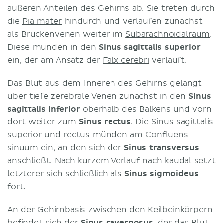
äußeren Anteilen des Gehirns ab. Sie treten durch
die
Pia mater
hindurch und verlaufen zunächst
als Brückenvenen weiter im
Subarachnoidalraum
.
Diese münden in den
Sinus sagittalis superior
ein, der am Ansatz der
Falx cerebri
verläuft.
Das Blut aus dem Inneren des Gehirns gelangt
über tiefe zerebrale Venen zunächst in den
Sinus
sagittalis inferior
oberhalb des Balkens und vorn
dort weiter zum
Sinus rectus
. Die Sinus sagittalis
superior und rectus münden am Confluens
sinuum ein, an den sich der
Sinus transversus
anschließt. Nach kurzem Verlauf nach kaudal setzt
letzterer sich schließlich als
Sinus sigmoideus
fort.
An der Gehirnbasis zwischen den
Keilbeinkörpern
befindet sich der
Sinus cavernosus
, der das Blut