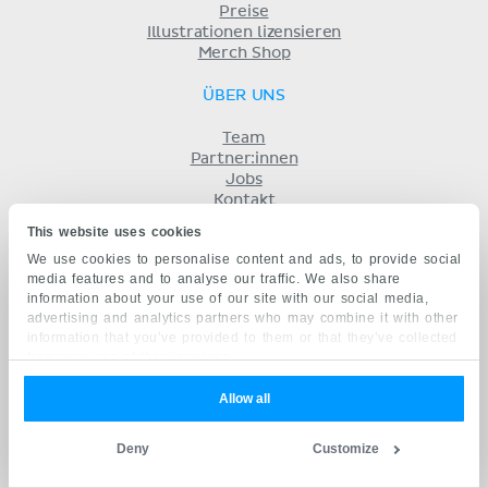
Preise
Illustrationen lizensieren
Merch Shop
ÜBER UNS
Team
Partner:innen
Jobs
Kontakt
Impressum
This website uses cookies
Geschäftsbedingungen
We use cookies to personalise content and ads, to provide social
Datenschutz
media features and to analyse our traffic. We also share
KENHUB AUF...
information about your use of our site with our social media,
advertising and analytics partners who may combine it with other
English
information that you’ve provided to them or that they’ve collected
Español
from your use of their services.
Português
Français
Allow all
русский
中文
Deny
Customize