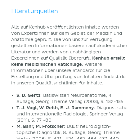
Literaturquellen
Alle auf Kenhub veröffentlichten Inhalte werden
von Expert:innen auf dem Gebiet der Medizin und
Anatomie geprüft. Die von uns zur Verfügung
gestellten Informationen basieren auf akademischer
Literatur und werden von unabhängigen
Expert:innen auf Qualität überprüft.
Kenhub erteilt
keine medizinischen Ratschläge.
Weitere
Informationen über unsere Standards für die
Erstellung und Überprüfung von Inhalten findest du
in unseren
Qualitätsrichtlinien für Inhalte.
S. D. Gertz
: Basiswissen Neuroanatomie, 4.
Auflage, Georg Thieme Verlag (2003), S. 132-135
T. J. Vogl, W. Reith, E. J. Rummeny
: Diagnostische
und Interventionelle Radiologie, Springer Verlag
(2011), S. 77 -80
M. Bähr, M. Frotscher
: Duus’ neurologisch-
topische Diagnostik, 8. Auflage, Georg Thieme
Verlag (2003), S. 421- 424, 432-434, 437-440