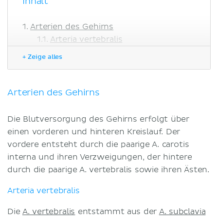
Inhalt
Arterien des Gehirns
Arteria vertebralis
Arteria basilaris
+ Zeige alles
Arteria carotis interna
Blut-Hirn-Schranke und Blut-Liquor-
Schranke
Arterien des Gehirns
Venen und Sinus des Gehirns
Klinik
Die Blutversorgung des Gehirns erfolgt über
Literaturquellen
einen vorderen und hinteren Kreislauf. Der
vordere entsteht durch die paarige A. carotis
interna und ihren Verzweigungen, der hintere
durch die paarige A. vertebralis sowie ihren Ästen.
Arteria vertebralis
Die
A. vertebralis
entstammt aus der
A. subclavia