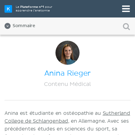
La
Plateforme n°1
pour
apprendre l’anatomie
Sommaire
À propos de nous
Qualité
Diversité et inclusion
Anina Rieger
Équipe
Contenu Médical
Partenaires
Carrières
Anina est étudiante en ostéopathie au
Sutherland
Contact
College de Schlangenbad
, en Allemagne. Avec ses
Mentions légales
précédentes études en sciences du sport, sa