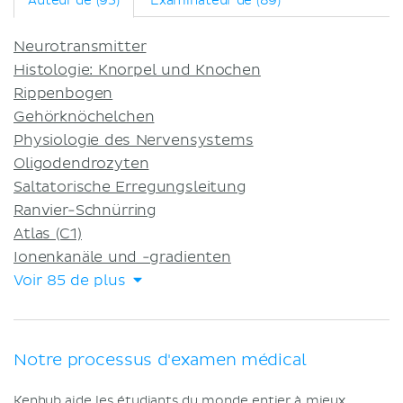
Auteur de (95)
Examinateur de (89)
Neurotransmitter
Histologie: Knorpel und Knochen
Rippenbogen
Gehörknöchelchen
Physiologie des Nervensystems
Oligodendrozyten
Saltatorische Erregungsleitung
Ranvier-Schnürring
Atlas (C1)
Ionenkanäle und -gradienten
Voir 85 de plus
Notre processus d'examen médical
Kenhub aide les étudiants du monde entier à mieux