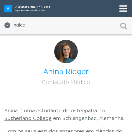
A
plataforma nº 1
para
aprender anatomia
Índice
Sobre nós
Qualidade
Diversidade e Inclusão
Anina Rieger
Equipe
Conteúdo Médico
Parceiros
Vagas de empregos
Anina é uma estudante de osteopatia no
Contato
Sutherland College
em Schlangenbad, Alemanha.
Registro
Com os seus estudos anteriores em ciências do