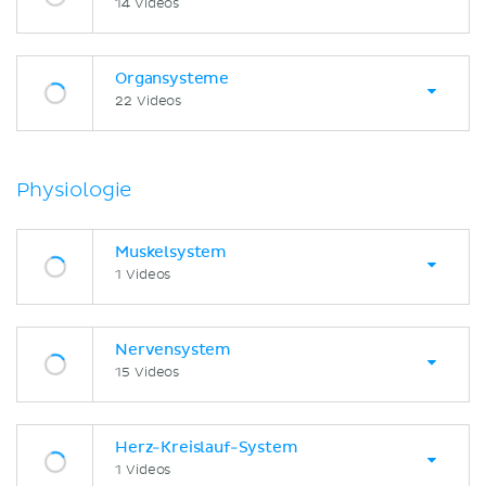
14 Videos
Organsysteme
22 Videos
Physiologie
Muskelsystem
1 Videos
Nervensystem
15 Videos
Herz-Kreislauf-System
1 Videos