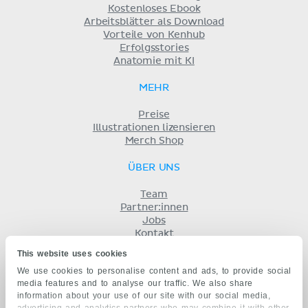
Kostenloses Ebook
Arbeitsblätter als Download
Vorteile von Kenhub
Erfolgsstories
Anatomie mit KI
MEHR
Preise
Illustrationen lizensieren
Merch Shop
ÜBER UNS
Team
Partner:innen
Jobs
Kontakt
Impressum
This website uses cookies
Geschäftsbedingungen
We use cookies to personalise content and ads, to provide social
Datenschutz
media features and to analyse our traffic. We also share
KENHUB AUF...
information about your use of our site with our social media,
advertising and analytics partners who may combine it with other