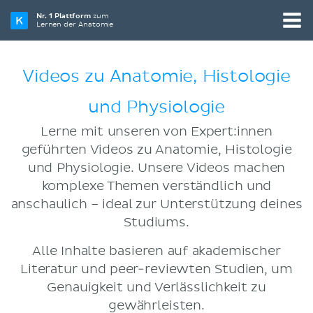
Nr. 1 Plattform
zum
Lernen der Anatomie
Videos zu Anatomie, Histologie
und Physiologie
Lerne mit unseren von Expert:innen
geführten Videos zu Anatomie, Histologie
und Physiologie. Unsere Videos machen
komplexe Themen verständlich und
anschaulich – ideal zur Unterstützung deines
Studiums.
Alle Inhalte basieren auf akademischer
Literatur und peer-reviewten Studien, um
Genauigkeit und Verlässlichkeit zu
gewährleisten.