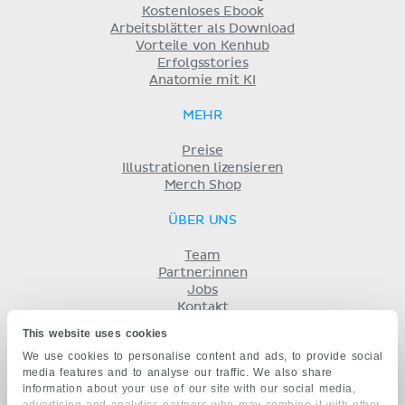
Kostenloses Ebook
Arbeitsblätter als Download
Vorteile von Kenhub
Erfolgsstories
Anatomie mit KI
MEHR
Preise
Illustrationen lizensieren
Merch Shop
ÜBER UNS
Team
Partner:innen
Jobs
Kontakt
Impressum
This website uses cookies
Geschäftsbedingungen
We use cookies to personalise content and ads, to provide social
Datenschutz
media features and to analyse our traffic. We also share
KENHUB AUF...
information about your use of our site with our social media,
advertising and analytics partners who may combine it with other