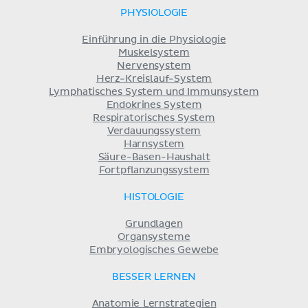
PHYSIOLOGIE
Einführung in die Physiologie
Muskelsystem
Nervensystem
Herz-Kreislauf-System
Lymphatisches System und Immunsystem
Endokrines System
Respiratorisches System
Verdauungssystem
Harnsystem
Säure-Basen-Haushalt
Fortpflanzungssystem
HISTOLOGIE
Grundlagen
Organsysteme
Embryologisches Gewebe
BESSER LERNEN
Anatomie Lernstrategien