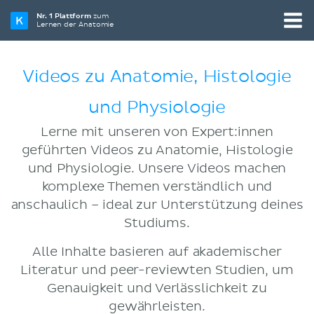
Nr. 1 Plattform
zum
Lernen der Anatomie
Videos zu Anatomie, Histologie
und Physiologie
Lerne mit unseren von Expert:innen
geführten Videos zu Anatomie, Histologie
und Physiologie. Unsere Videos machen
komplexe Themen verständlich und
anschaulich – ideal zur Unterstützung deines
Studiums.
Alle Inhalte basieren auf akademischer
Literatur und peer-reviewten Studien, um
Genauigkeit und Verlässlichkeit zu
gewährleisten.