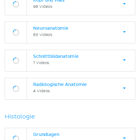
Kopf und Hals
96 Videos
Neuroanatomie
63 Videos
Schnittbildanatomie
7 Videos
Radiologische Anatomie
4 Videos
Histologie
Grundlagen