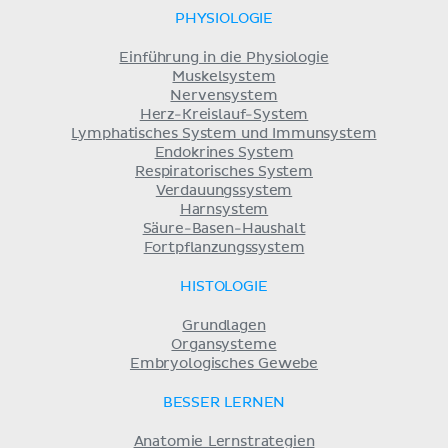
PHYSIOLOGIE
Einführung in die Physiologie
Muskelsystem
Nervensystem
Herz-Kreislauf-System
Lymphatisches System und Immunsystem
Endokrines System
Respiratorisches System
Verdauungssystem
Harnsystem
Säure-Basen-Haushalt
Fortpflanzungssystem
HISTOLOGIE
Grundlagen
Organsysteme
Embryologisches Gewebe
BESSER LERNEN
Anatomie Lernstrategien