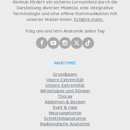
Kenhub fördert ein sicheres Lernumfeld durch die
Darstellung diverser Modelle, eine integrative
Terminologie und eine offene Kommunikation mit
unseren Nutzer:innen.
Erfahre mehr.
Folg uns und lern Anatomie jeden Tag
ANATOMIE
Grundlagen
Obere Extremität
Untere Extremität
Wirbelsäule und Rücken
Thorax
Abdomen & Becken
Kopf & Hals
Neuroanatomie
Schnittbildanatomie
Radiologische Anatomie