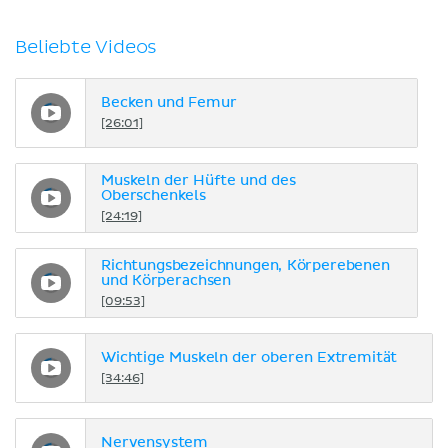
Beliebte Videos
Becken und Femur
[26:01]
Muskeln der Hüfte und des
Oberschenkels
[24:19]
Richtungsbezeichnungen, Körperebenen
und Körperachsen
[09:53]
Wichtige Muskeln der oberen Extremität
[34:46]
Nervensystem