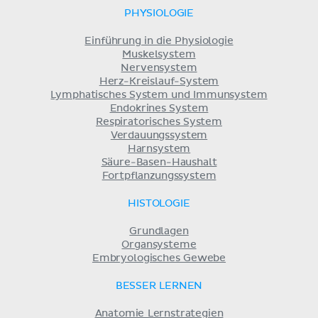
PHYSIOLOGIE
Einführung in die Physiologie
Muskelsystem
Nervensystem
Herz-Kreislauf-System
Lymphatisches System und Immunsystem
Endokrines System
Respiratorisches System
Verdauungssystem
Harnsystem
Säure-Basen-Haushalt
Fortpflanzungssystem
HISTOLOGIE
Grundlagen
Organsysteme
Embryologisches Gewebe
BESSER LERNEN
Anatomie Lernstrategien