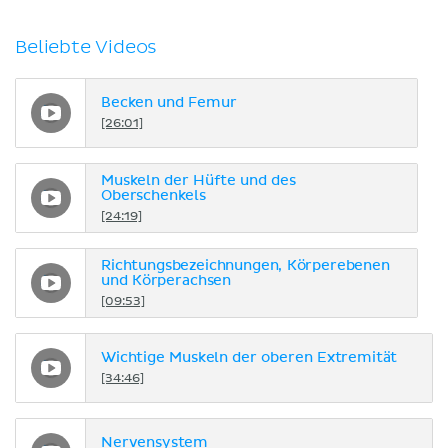
Beliebte Videos
Becken und Femur
[26:01]
Muskeln der Hüfte und des
Oberschenkels
[24:19]
Richtungsbezeichnungen, Körperebenen
und Körperachsen
[09:53]
Wichtige Muskeln der oberen Extremität
[34:46]
Nervensystem