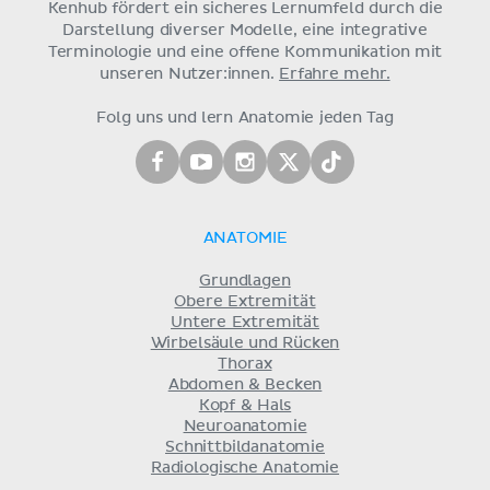
Kenhub fördert ein sicheres Lernumfeld durch die
Darstellung diverser Modelle, eine integrative
Terminologie und eine offene Kommunikation mit
unseren Nutzer:innen.
Erfahre mehr.
Folg uns und lern Anatomie jeden Tag
ANATOMIE
Grundlagen
Obere Extremität
Untere Extremität
Wirbelsäule und Rücken
Thorax
Abdomen & Becken
Kopf & Hals
Neuroanatomie
Schnittbildanatomie
Radiologische Anatomie