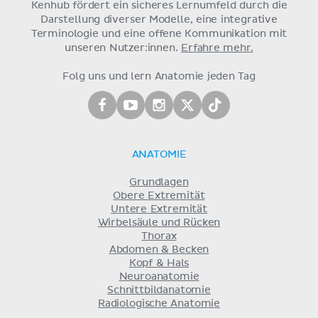
Kenhub fördert ein sicheres Lernumfeld durch die
Darstellung diverser Modelle, eine integrative
Terminologie und eine offene Kommunikation mit
unseren Nutzer:innen.
Erfahre mehr.
Folg uns und lern Anatomie jeden Tag
ANATOMIE
Grundlagen
Obere Extremität
Untere Extremität
Wirbelsäule und Rücken
Thorax
Abdomen & Becken
Kopf & Hals
Neuroanatomie
Schnittbildanatomie
Radiologische Anatomie