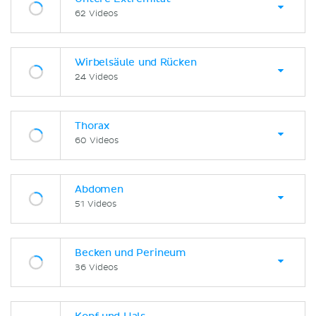
62 Videos
Wirbelsäule und Rücken
24 Videos
Thorax
60 Videos
Abdomen
51 Videos
Becken und Perineum
36 Videos