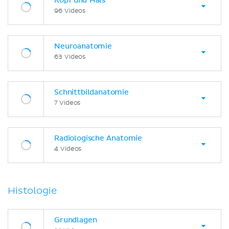
Kopf und Hals
96 Videos
Neuroanatomie
63 Videos
Schnittbildanatomie
7 Videos
Radiologische Anatomie
4 Videos
Histologie
Grundlagen