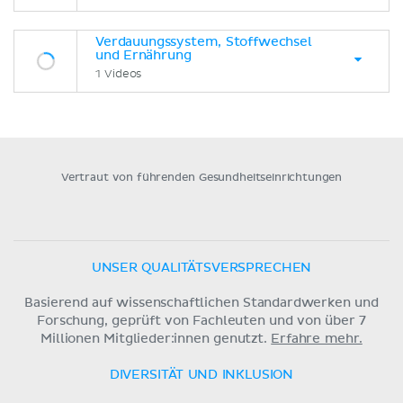
Verdauungssystem, Stoffwechsel
und Ernährung
1 Videos
Vertraut von führenden Gesundheitseinrichtungen
UNSER QUALITÄTSVERSPRECHEN
Basierend auf wissenschaftlichen Standardwerken und
Forschung, geprüft von Fachleuten und von über 7
Millionen Mitglieder:innen genutzt.
Erfahre mehr.
DIVERSITÄT UND INKLUSION