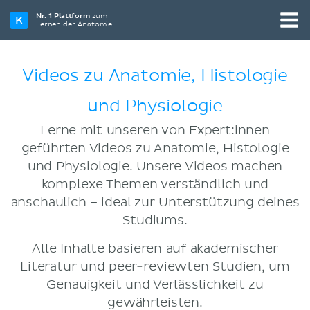
Nr. 1 Plattform
zum
Lernen der Anatomie
Videos zu Anatomie, Histologie
und Physiologie
Lerne mit unseren von Expert:innen
geführten Videos zu Anatomie, Histologie
und Physiologie. Unsere Videos machen
komplexe Themen verständlich und
anschaulich – ideal zur Unterstützung deines
Studiums.
Alle Inhalte basieren auf akademischer
Literatur und peer-reviewten Studien, um
Genauigkeit und Verlässlichkeit zu
gewährleisten.