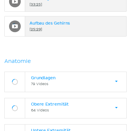
[33:25]
Aufbau des Gehirns
[25:29]
Anatomie
Grundlagen
79 Videos
Obere Extremität
64 Videos
Untere Extremität