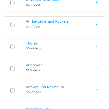
62 Videos
Wirbelsäule und Rücken
24 Videos
Thorax
60 Videos
Abdomen
51 Videos
Becken und Perineum
36 Videos