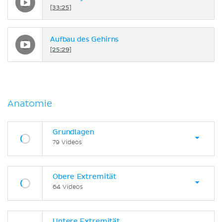
[33:25]
Aufbau des Gehirns
[25:29]
Anatomie
Grundlagen
79 Videos
Obere Extremität
64 Videos
Untere Extremität