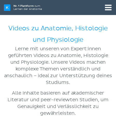
Nr. 1 Plattform
zum
Lernen der Anatomie
Videos zu Anatomie, Histologie
und Physiologie
Lerne mit unseren von Expert:innen
geführten Videos zu Anatomie, Histologie
und Physiologie. Unsere Videos machen
komplexe Themen verständlich und
anschaulich – ideal zur Unterstützung deines
Studiums.
Alle Inhalte basieren auf akademischer
Literatur und peer-reviewten Studien, um
Genauigkeit und Verlässlichkeit zu
gewährleisten.