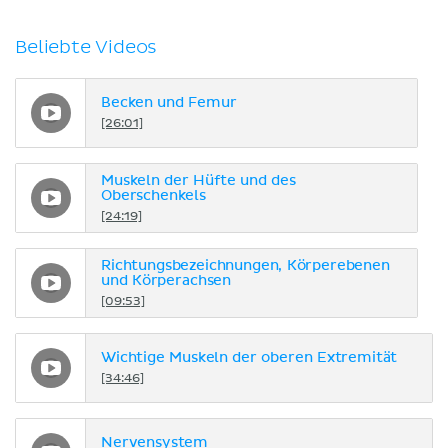
Beliebte Videos
Becken und Femur
[26:01]
Muskeln der Hüfte und des
Oberschenkels
[24:19]
Richtungsbezeichnungen, Körperebenen
und Körperachsen
[09:53]
Wichtige Muskeln der oberen Extremität
[34:46]
Nervensystem