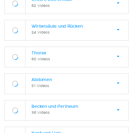
62 Videos
Wirbelsäule und Rücken
24 Videos
Thorax
60 Videos
Abdomen
51 Videos
Becken und Perineum
36 Videos