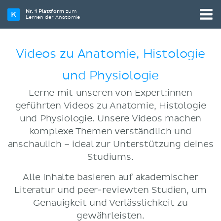
Nr. 1 Plattform
zum
Lernen der Anatomie
Videos zu Anatomie, Histologie
und Physiologie
Lerne mit unseren von Expert:innen
geführten Videos zu Anatomie, Histologie
und Physiologie. Unsere Videos machen
komplexe Themen verständlich und
anschaulich – ideal zur Unterstützung deines
Studiums.
Alle Inhalte basieren auf akademischer
Literatur und peer-reviewten Studien, um
Genauigkeit und Verlässlichkeit zu
gewährleisten.