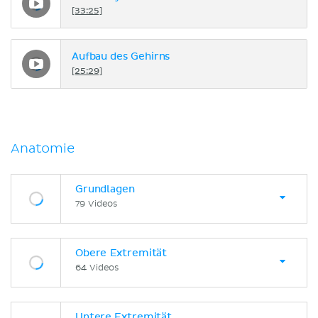
[33:25]
Aufbau des Gehirns
[25:29]
Anatomie
Grundlagen
79 Videos
Obere Extremität
64 Videos
Untere Extremität