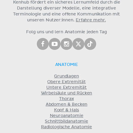
Kenhub fördert ein sicheres Lernumfeld durch die
Darstellung diverser Modelle, eine integrative
Terminologie und eine offene Kommunikation mit
unseren Nutzer:innen.
Erfahre mehr.
Folg uns und lern Anatomie jeden Tag
ANATOMIE
Grundlagen
Obere Extremität
Untere Extremität
Wirbelsäule und Rücken
Thorax
Abdomen & Becken
Kopf & Hals
Neuroanatomie
Schnittbildanatomie
Radiologische Anatomie