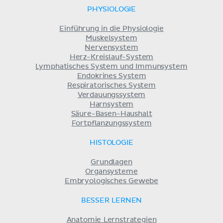
PHYSIOLOGIE
Einführung in die Physiologie
Muskelsystem
Nervensystem
Herz-Kreislauf-System
Lymphatisches System und Immunsystem
Endokrines System
Respiratorisches System
Verdauungssystem
Harnsystem
Säure-Basen-Haushalt
Fortpflanzungssystem
HISTOLOGIE
Grundlagen
Organsysteme
Embryologisches Gewebe
BESSER LERNEN
Anatomie Lernstrategien