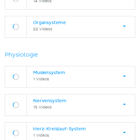
14 Videos
Organsysteme
22 Videos
Physiologie
Muskelsystem
1 Videos
Nervensystem
15 Videos
Herz-Kreislauf-System
1 Videos