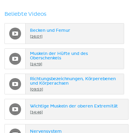
Beliebte Videos
Becken und Femur
[26:01]
Muskeln der Hüfte und des
Oberschenkels
[24:19]
Richtungsbezeichnungen, Körperebenen
und Körperachsen
[09:53]
Wichtige Muskeln der oberen Extremität
[34:46]
Nervensystem