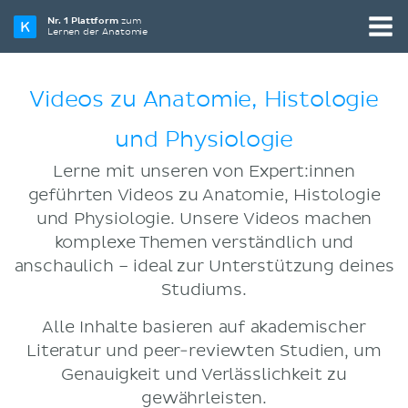
Nr. 1 Plattform
zum
Lernen der Anatomie
Videos zu Anatomie, Histologie
und Physiologie
Lerne mit unseren von Expert:innen
geführten Videos zu Anatomie, Histologie
und Physiologie. Unsere Videos machen
komplexe Themen verständlich und
anschaulich – ideal zur Unterstützung deines
Studiums.
Alle Inhalte basieren auf akademischer
Literatur und peer-reviewten Studien, um
Genauigkeit und Verlässlichkeit zu
gewährleisten.