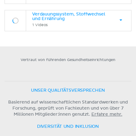
Verdauungssystem, Stoffwechsel
und Ernährung
1 Videos
Vertraut von führenden Gesundheitseinrichtungen
UNSER QUALITÄTSVERSPRECHEN
Basierend auf wissenschaftlichen Standardwerken und
Forschung, geprüft von Fachleuten und von über 7
Millionen Mitglieder:innen genutzt.
Erfahre mehr.
DIVERSITÄT UND INKLUSION