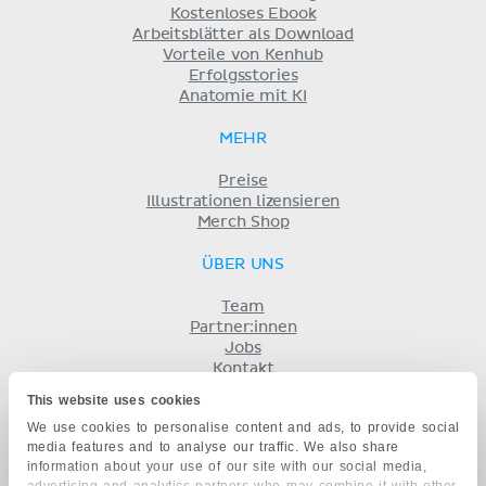
Kostenloses Ebook
Arbeitsblätter als Download
Vorteile von Kenhub
Erfolgsstories
Anatomie mit KI
MEHR
Preise
Illustrationen lizensieren
Merch Shop
ÜBER UNS
Team
Partner:innen
Jobs
Kontakt
Impressum
This website uses cookies
Geschäftsbedingungen
We use cookies to personalise content and ads, to provide social
Datenschutz
media features and to analyse our traffic. We also share
KENHUB AUF...
information about your use of our site with our social media,
advertising and analytics partners who may combine it with other