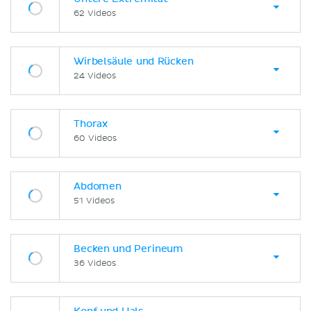
62 Videos
Wirbelsäule und Rücken
24 Videos
Thorax
60 Videos
Abdomen
51 Videos
Becken und Perineum
36 Videos