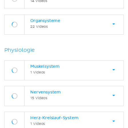
14 Videos
Organsysteme
22 Videos
Physiologie
Muskelsystem
1 Videos
Nervensystem
15 Videos
Herz-Kreislauf-System
1 Videos