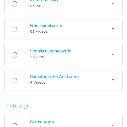
Kopf und Hals
96 Videos
Neuroanatomie
63 Videos
Schnittbildanatomie
7 Videos
Radiologische Anatomie
4 Videos
Histologie
Grundlagen