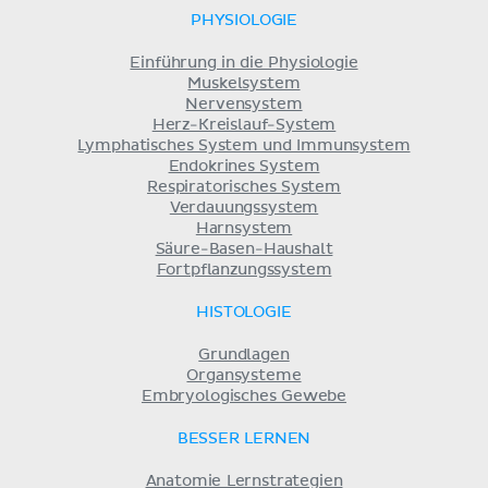
PHYSIOLOGIE
Einführung in die Physiologie
Muskelsystem
Nervensystem
Herz-Kreislauf-System
Lymphatisches System und Immunsystem
Endokrines System
Respiratorisches System
Verdauungssystem
Harnsystem
Säure-Basen-Haushalt
Fortpflanzungssystem
HISTOLOGIE
Grundlagen
Organsysteme
Embryologisches Gewebe
BESSER LERNEN
Anatomie Lernstrategien