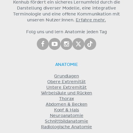
Kenhub fördert ein sicheres Lernumfeld durch die
Darstellung diverser Modelle, eine integrative
Terminologie und eine offene Kommunikation mit
unseren Nutzer:innen.
Erfahre mehr.
Folg uns und lern Anatomie jeden Tag
ANATOMIE
Grundlagen
Obere Extremität
Untere Extremität
Wirbelsäule und Rücken
Thorax
Abdomen & Becken
Kopf & Hals
Neuroanatomie
Schnittbildanatomie
Radiologische Anatomie