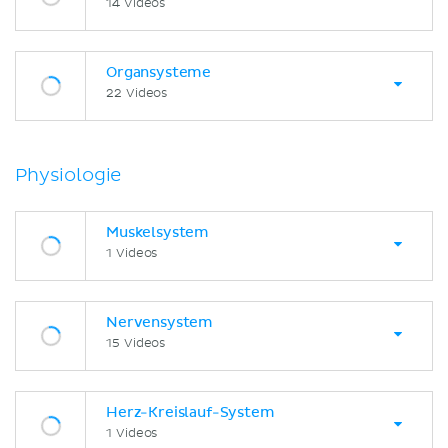
14 Videos
Organsysteme
22 Videos
Physiologie
Muskelsystem
1 Videos
Nervensystem
15 Videos
Herz-Kreislauf-System
1 Videos