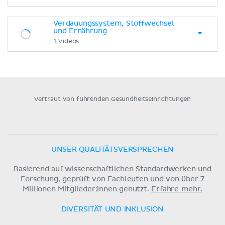
Verdauungssystem, Stoffwechsel
und Ernährung
1 Videos
Vertraut von führenden Gesundheitseinrichtungen
UNSER QUALITÄTSVERSPRECHEN
Basierend auf wissenschaftlichen Standardwerken und
Forschung, geprüft von Fachleuten und von über 7
Millionen Mitglieder:innen genutzt.
Erfahre mehr.
DIVERSITÄT UND INKLUSION