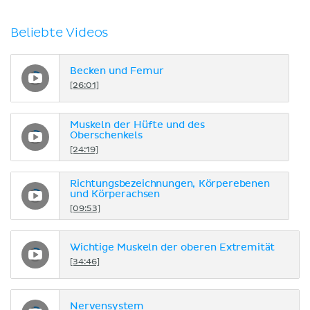
Beliebte Videos
Becken und Femur
[26:01]
Muskeln der Hüfte und des
Oberschenkels
[24:19]
Richtungsbezeichnungen, Körperebenen
und Körperachsen
[09:53]
Wichtige Muskeln der oberen Extremität
[34:46]
Nervensystem