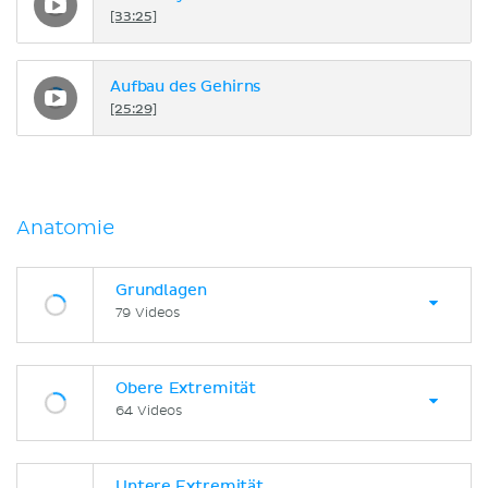
[33:25]
Aufbau des Gehirns
[25:29]
Anatomie
Grundlagen
79 Videos
Obere Extremität
64 Videos
Untere Extremität