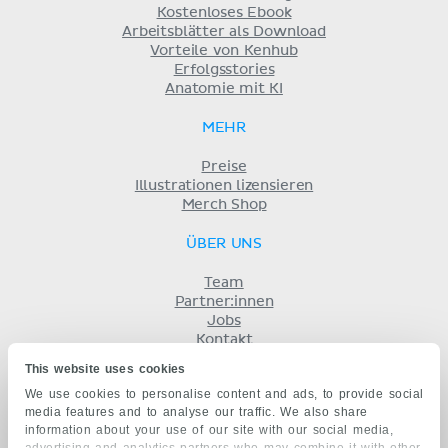
Kostenloses Ebook
Arbeitsblätter als Download
Vorteile von Kenhub
Erfolgsstories
Anatomie mit KI
MEHR
Preise
Illustrationen lizensieren
Merch Shop
ÜBER UNS
Team
Partner:innen
Jobs
Kontakt
Impressum
This website uses cookies
Geschäftsbedingungen
We use cookies to personalise content and ads, to provide social
Datenschutz
media features and to analyse our traffic. We also share
KENHUB AUF...
information about your use of our site with our social media,
advertising and analytics partners who may combine it with other