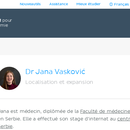
Nouveautés
Assistance
Mieux étudier
Français
1
pour
omie
Dr Jana Vasković
Localisation et expansion
Jana est médecin, diplômée de la
Faculté de médecine 
en Serbie. Elle a effectué son stage d’internat au
centr
Serbie
.