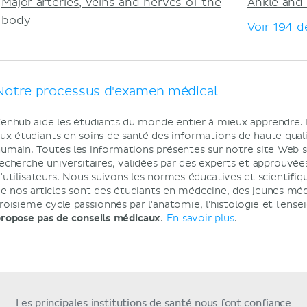
Major arteries, veins and nerves of the
Ankle and
body
Voir 194 d
Notre processus d'examen médical
enhub aide les étudiants du monde entier à mieux apprendre.
ux étudiants en soins de santé des informations de haute qualit
umain. Toutes les informations présentes sur notre site Web son
echerche universitaires, validées par des experts et approuvées
'utilisateurs. Nous suivons les normes éducatives et scientifiq
e nos articles sont des étudiants en médecine, des jeunes mé
roisième cycle passionnés par l'anatomie, l'histologie et l'en
ropose pas de conseils médicaux
.
En savoir plus
.
Les principales institutions de santé nous font confiance