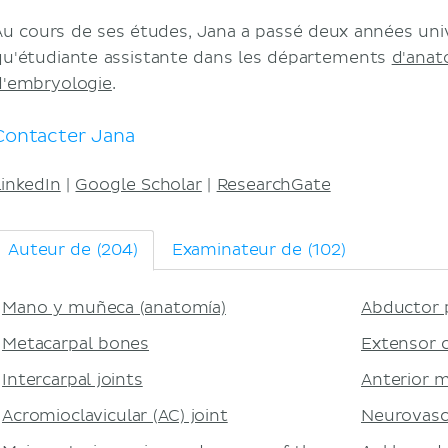
Au cours de ses études, Jana a passé deux années univ
qu'étudiante assistante dans les départements
d'anat
d'embryologie
.
Contacter Jana
LinkedIn
|
Google Scholar
|
ResearchGate
Auteur de (204)
Examinateur de (102)
Mano y muñeca (anatomía)
Abductor p
Metacarpal bones
Extensor c
Intercarpal joints
Anterior m
Acromioclavicular (AC) joint
Neurovasc