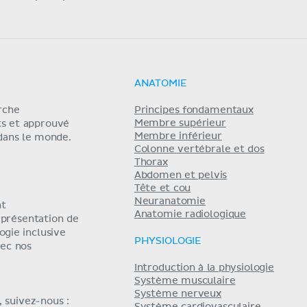
ANATOMIE
erche
Principes fondamentaux
Membre supérieur
ts et approuvé
Membre inférieur
 dans le monde.
Colonne vertébrale et dos
Thorax
Abdomen et pelvis
Tête et cou
Neuranatomie
nt
Anatomie radiologique
eprésentation de
ogie inclusive
PHYSIOLOGIE
ec nos
Introduction à la physiologie
Système musculaire
Système nerveux
 suivez-nous :