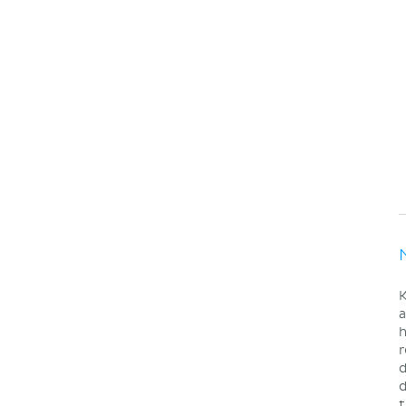
K
a
h
r
d
d
t