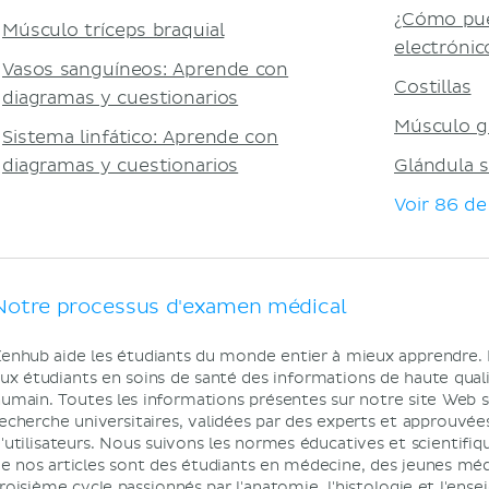
¿Cómo pued
Músculo tríceps braquial
electrónic
Vasos sanguíneos: Aprende con
Costillas
diagramas y cuestionarios
Músculo g
Sistema linfático: Aprende con
diagramas y cuestionarios
Glándula s
Voir 86 d
Notre processus d'examen médical
enhub aide les étudiants du monde entier à mieux apprendre.
ux étudiants en soins de santé des informations de haute qualit
umain. Toutes les informations présentes sur notre site Web son
echerche universitaires, validées par des experts et approuvées
'utilisateurs. Nous suivons les normes éducatives et scientifiq
e nos articles sont des étudiants en médecine, des jeunes mé
roisième cycle passionnés par l'anatomie, l'histologie et l'en