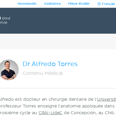
Nouveautés
Assistance
Mieux étudier
Français
1
pour
omie
Dr Alfredo Torres
Contenu Médical
Alfredo est docteur en chirurgie dentaire de l'
Universi
professeur Torres enseigne l'anatomie appliquée dans 
troisième cycle au
CRAI-UdeC
de Concepción, au Chili.