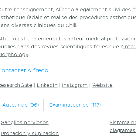
Outre l'enseignement, Alfredo a également suivi des
esthétique faciale et réalise des procédures esthétiqu
ans diverses cliniques du Chili.
Alfredo est également illustrateur médical professionn
publiés dans des revues scientifiques telles que l'
Inter
Morphology
.
Contacter Alfredo
ResearchGate
|
LinkedIn
|
Instagram
|
Website
Auteur de (96)
Examinateur de (117)
Ganglios nerviosos
Sistema n
diagramas 
Pronación y supinación