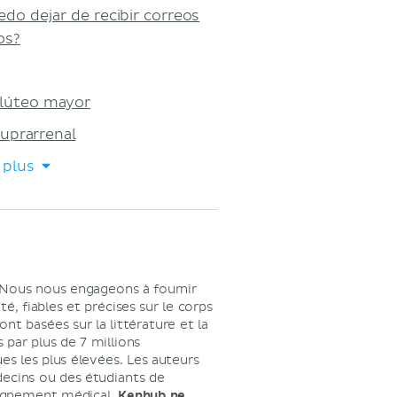
o dejar de recibir correos
os?
lúteo mayor
uprarrenal
e plus
 Nous nous engageons à fournir
é, fiables et précises sur le corps
t basées sur la littérature et la
 par plus de 7 millions
ues les plus élevées. Les auteurs
decins ou des étudiants de
seignement médical.
Kenhub ne