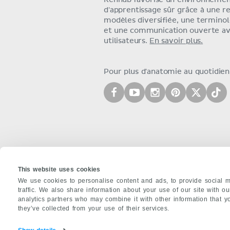
Kenhub favorise un environneme
d'apprentissage sûr grâce à une r
modèles diversifiée, une terminol
et une communication ouverte av
utilisateurs.
En savoir plus.
Pour plus d'anatomie au quotidien,
This website uses cookies
We use cookies to personalise content and ads, to provide social m
traffic. We also share information about your use of our site with o
À PROPOS DE NOUS
analytics partners who may combine it with other information that y
they’ve collected from your use of their services.
Équipe
Partenaires
Carrières
Conta
Politique de confidentialité