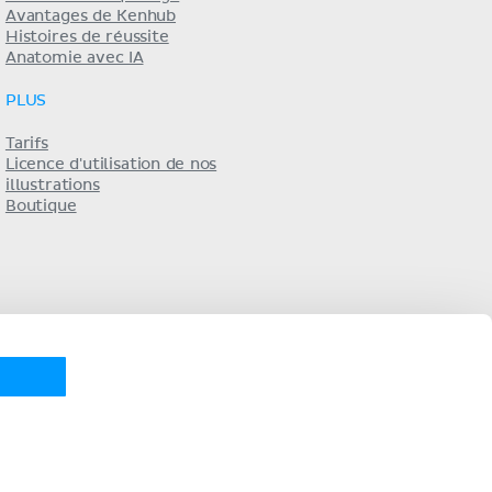
Avantages de Kenhub
Histoires de réussite
Anatomie avec IA
PLUS
Tarifs
Licence d'utilisation de nos
illustrations
Boutique
KENHUB EN...
utsch
Español
Português
русский
中文