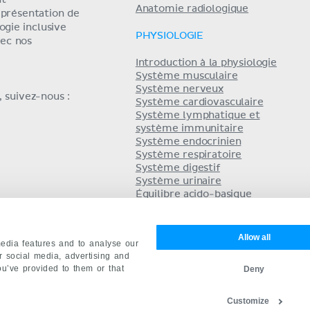
nt
Anatomie radiologique
eprésentation de
ogie inclusive
PHYSIOLOGIE
ec nos
Introduction à la physiologie
Système musculaire
Système nerveux
 suivez-nous :
Système cardiovasculaire
Système lymphatique et
système immunitaire
Système endocrinien
Système respiratoire
Système digestif
Système urinaire
Équilibre acido-basique
Système reproducteur
Allow all
edia features and to analyse our
ur social media, advertising and
ou’ve provided to them or that
Deny
ct
Mentions légales
Conditions
English
De
Customize