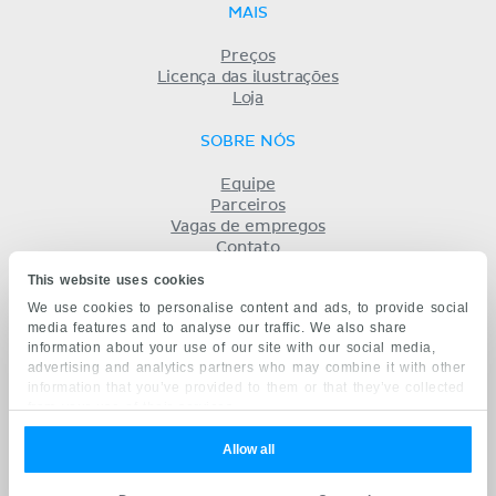
MAIS
Preços
Licença das ilustrações
Loja
SOBRE NÓS
Equipe
Parceiros
Vagas de empregos
Contato
Registro
This website uses cookies
Termos
We use cookies to personalise content and ads, to provide social
Privacidade
media features and to analyse our traffic. We also share
KENHUB EM...
information about your use of our site with our social media,
advertising and analytics partners who may combine it with other
English
information that you’ve provided to them or that they’ve collected
Deutsch
from your use of their services.
Español
Français
Allow all
русский
中文