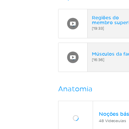
Regiões do
membro super
[19:33]
Músculos da fa
[16:36]
Anatomia
Noções bás
48 Videoaulas