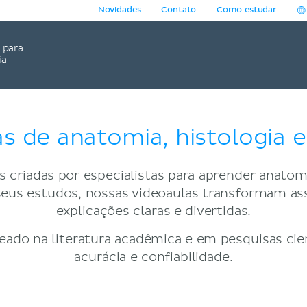
Novidades
Contato
Como estudar
para
ia
s de anatomia, histologia e 
 criadas por especialistas para aprender anatomia
ar seus estudos, nossas videoaulas transformam 
explicações claras e divertidas.
ado na literatura acadêmica e em pesquisas cien
acurácia e confiabilidade.