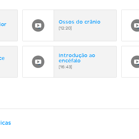
Ossos do crânio
ior
[12:20]
Introdução ao
ce
encéfalo
[16:43]
icas