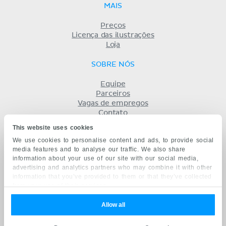
MAIS
Preços
Licença das ilustrações
Loja
SOBRE NÓS
Equipe
Parceiros
Vagas de empregos
Contato
Registro
This website uses cookies
Termos
We use cookies to personalise content and ads, to provide social
Privacidade
media features and to analyse our traffic. We also share
KENHUB EM...
information about your use of our site with our social media,
advertising and analytics partners who may combine it with other
English
information that you’ve provided to them or that they’ve collected
Deutsch
from your use of their services.
Español
Français
Allow all
русский
中文