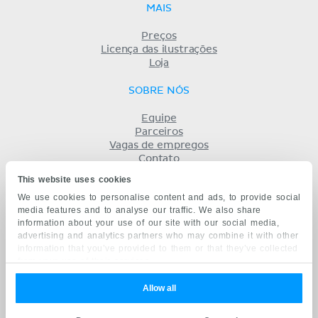
MAIS
Preços
Licença das ilustrações
Loja
SOBRE NÓS
Equipe
Parceiros
Vagas de empregos
Contato
Registro
This website uses cookies
Termos
We use cookies to personalise content and ads, to provide social
Privacidade
media features and to analyse our traffic. We also share
KENHUB EM...
information about your use of our site with our social media,
advertising and analytics partners who may combine it with other
English
information that you’ve provided to them or that they’ve collected
Deutsch
from your use of their services.
Español
Français
Allow all
русский
中文