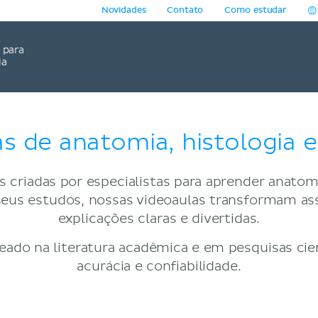
Novidades
Contato
Como estudar
para
ia
s de anatomia, histologia e 
 criadas por especialistas para aprender anatomia
ar seus estudos, nossas videoaulas transformam 
explicações claras e divertidas.
ado na literatura acadêmica e em pesquisas cien
acurácia e confiabilidade.