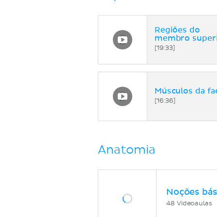
Regiões do
membro super
[19:33]
Músculos da fa
[16:36]
Anatomia
Noções bás
48 Videoaulas