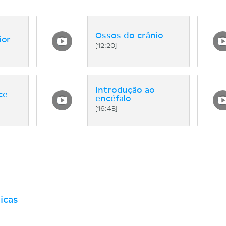
Ossos do crânio
ior
[12:20]
Introdução ao
ce
encéfalo
[16:43]
icas